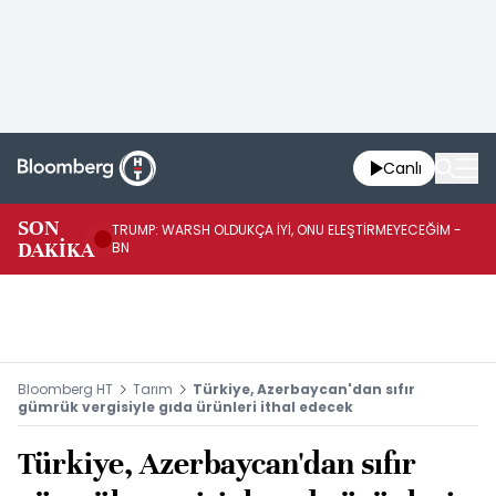
Canlı
SON
TRUMP: WARSH OLDUKÇA İYİ, ONU ELEŞTİRMEYECEĞİM -
TR
DAKİKA
BN
KA
Bloomberg HT
Tarım
Türkiye, Azerbaycan'dan sıfır
gümrük vergisiyle gıda ürünleri ithal edecek
Türkiye, Azerbaycan'dan sıfır