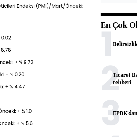
ticileri Endeksi (PMI)/Mart/Önceki:
En Çok O
1
 0.02
Belirsizli
 8.78
2
ceki: + % 9.72
: - % 0.20
Ticaret B
rehberi
i: + % 4.47
3
nceki: + % 1.0
EPDK'dan 
Önceki: + % 5.6