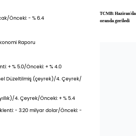
TCMB: Haziran'da gı
Ocak/Önceki: - % 6.4
oranda geriledi
Ekonomi Raporu
ti: + % 5.0/Önceki: + % 4.0
el Düzeltilmiş (çeyrek)/4. Çeyrek/
ıllık)/4. Çeyrek/Önceki: + % 5.4
enti: - 3.20 milyar dolar/Önceki: -