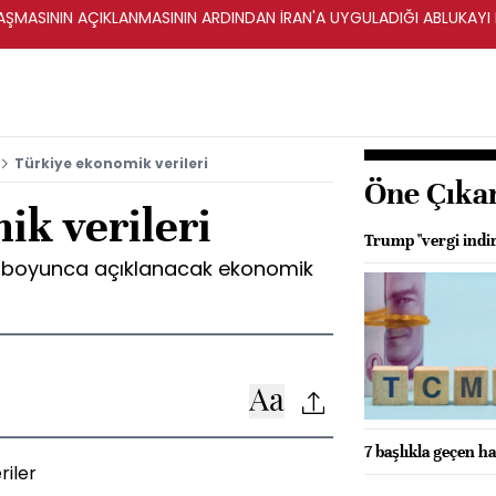
ŞMASININ AÇIKLANMASININ ARDINDAN İRAN'A UYGULADIĞI ABLUKAYI
Türkiye ekonomik verileri
Öne Çıka
ik verileri
Trump "vergi indir
y boyunca açıklanacak ekonomik
7 başlıkla geçen ha
riler