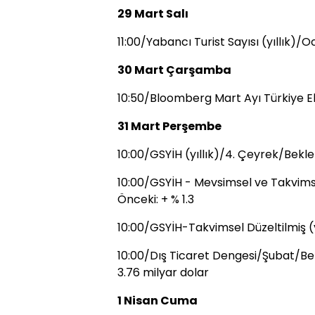
29 Mart Salı
11:00/Yabancı Turist Sayısı (yıllık)/
30 Mart Çarşamba
10:50/Bloomberg Mart Ayı Türkiye 
31 Mart Perşembe
10:00/GSYİH (yıllık)/4. Çeyrek/Beklen
10:00/GSYİH - Mevsimsel ve Takvims
Önceki: + % 1.3
10:00/GSYİH-Takvimsel Düzeltilmiş (y
10:00/Dış Ticaret Dengesi/Şubat/Bekl
3.76 milyar dolar
1 Nisan Cuma