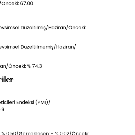
/Önceki: 67.00
vsimsel Düzeltilmiş/Haziran/Önceki:
evsimsel Düzeltilmemiş/Haziran/
ran/Önceki: % 74.3
iler
icileri Endeksi (PMI)/
.9
+ % 0.50/Gerçekleşen: - % 0.02/Önceki: