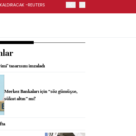
 KALDIRACAK -REUTERS
ABD DIŞİŞLERİ BAKANLIĞI
UYGULANACAK
nlar
imi" tasarısını imzaladı
Merkez Bankaları için “söz gümüşse,
sükut altın” mı?
fta