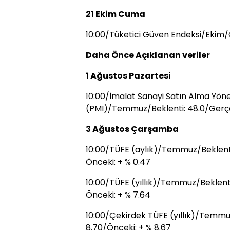
21 Ekim Cuma
10:00/Tüketici Güven Endeksi/Ekim/
Daha Önce Açıklanan veriler
1 Ağustos Pazartesi
10:00/İmalat Sanayi Satın Alma Yönet
(PMI)/Temmuz/Beklenti: 48.0/Gerçe
3 Ağustos Çarşamba
10:00/TÜFE (aylık)/Temmuz/Beklenti:
Önceki: + % 0.47
10:00/TÜFE (yıllık)/Temmuz/Beklenti
Önceki: + % 7.64
10:00/Çekirdek TÜFE (yıllık)/Temmu
8.70/Önceki: + % 8.67