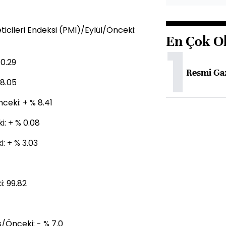
icileri Endeksi (PMI)/Eylül/Önceki:
En Çok O
1
 0.29
Resmi Ga
 8.05
ceki: + % 8.41
i: + % 0.08
: + % 3.03
: 99.82
s/Önceki: - % 7.0