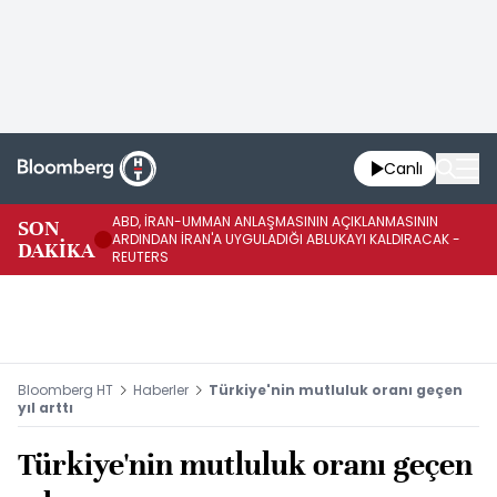
Canlı
ABD, İRAN-UMMAN ANLAŞMASININ AÇIKLANMASININ
AB
SON
ARDINDAN İRAN'A UYGULADIĞI ABLUKAYI KALDIRACAK -
GE
DAKİKA
REUTERS
UY
Bloomberg HT
Haberler
Türkiye'nin mutluluk oranı geçen
yıl arttı
Türkiye'nin mutluluk oranı geçen