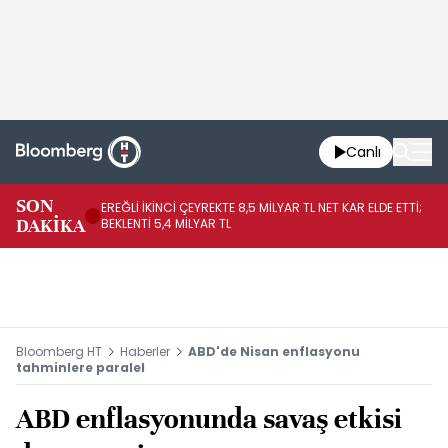
Canlı
SON
EREĞLİ İKİNCİ ÇEYREKTE 8,5 MİLYAR TL NET KAR ELDE ETTİ;
BO
DAKİKA
BEKLENTİ 5,4 MİLYAR TL
YÜ
Bloomberg HT
Haberler
ABD'de Nisan enflasyonu
tahminlere paralel
ABD enflasyonunda savaş etkisi