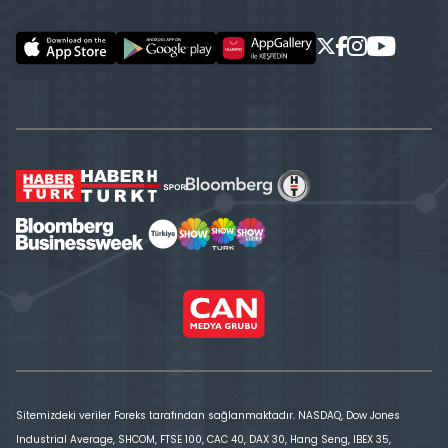
Sitemizdeki veriler Foreks tarafından sağlanmaktadır. NASDAQ, Dow Jones
Industrial Average, SHCOM, FTSE 100, CAC 40, DAX 30, Hang Seng, IBEX 35,