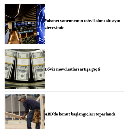
Yabancı yatırımcının tahvil alımı altı ayın
zirvesinde
Döviz mevduatları artışa geçti
ABD'de konut başlangıçları toparlandı