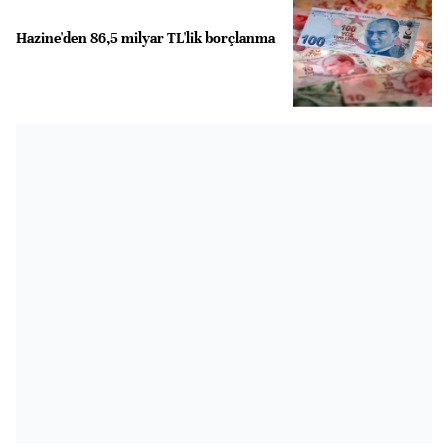
Hazine'den 86,5 milyar TL'lik borçlanma