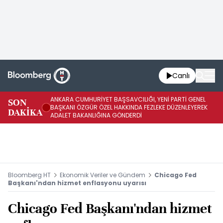
Canlı
ANKARA CUMHURİYET BAŞSAVCILIĞI, YENİ PARTİ GENEL
SON
YE
BAŞKANI ÖZGÜR ÖZEL HAKKINDA FEZLEKE DÜZENLEYEREK
DAKİKA
HA
ADALET BAKANLIĞINA GÖNDERDİ
Bloomberg HT
Ekonomik Veriler ve Gündem
Chicago Fed
Başkanı'ndan hizmet enflasyonu uyarısı
Chicago Fed Başkanı'ndan hizmet