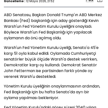
Güncelleme :
12 Mayıs 2026, 21:52
ABD Senatosu, Başkan
Donald Trump'
ın ABD Merkez
Bankası (Fed) başkanlığı için aday gösterdiği
Kevin
Warsh'
un Fed Yönetim Kurulu üyeliğini onayladı.
Böylece Warsh'un Fed Başkanlığı için yapılacak
oylamanın da önü açılmış oldu.
Warsh'un Fed Yönetim Kurulu üyeliği, Senato'a 45'e
karşı 51 oyla kabul edildi. Oylamada Cumhuriyetçi
senatörler büyük ölçüde Warsh'a destek verirken,
Demokratlar karşı oy kullandı. Demokrat Senatör
John Fetterman
ise partisinden farklı yönde oy
vererek Warsh'u destekledi.
Yönetim Kurulu üyeliğinin onaylanmasının ardından,
Fed Başkanlığı için bu hafta Senato'da ayrı bir
oylama yapılması bekleniyor.
Fed Yönetim Kurulu'ndaki görev süresi 2040 yılına