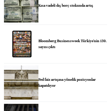
Kısa vadeli dış borç stokunda artış
Bloomberg Businessweek Türkiye'nin 139.
sayısı çıktı
Fed faiz artışına yönelik pozisyonlar
kapatılıyor