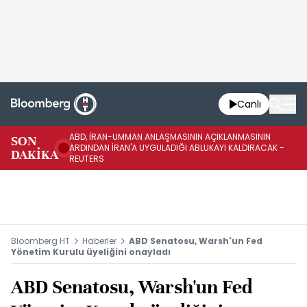
Canlı
ABD, İRAN-UMMAN ANLAŞMASININ AÇIKLANMASININ
AB
SON
ARDINDAN İRAN'A UYGULADIĞI ABLUKAYI KALDIRACAK -
GE
DAKİKA
REUTERS
UY
Bloomberg HT
Haberler
ABD Senatosu, Warsh'un Fed
Yönetim Kurulu üyeliğini onayladı
ABD Senatosu, Warsh'un Fed