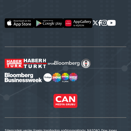
Sitemizdeki veriler Foreks tarafından sağlanmaktadır. NASDAQ, Dow Jones