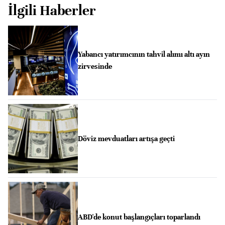
İlgili Haberler
Yabancı yatırımcının tahvil alımı altı ayın
zirvesinde
Döviz mevduatları artışa geçti
ABD'de konut başlangıçları toparlandı