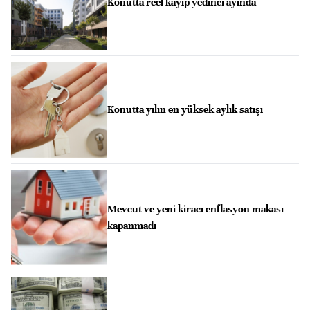
Konutta reel kayıp yedinci ayında
Konutta yılın en yüksek aylık satışı
Mevcut ve yeni kiracı enflasyon makası
kapanmadı