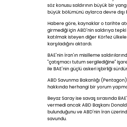
söz konusu saldırının büyük bir yang
büyük bölümünü aylarca devre dışı bır
Habere göre, kaynaklar o tarihte a
girmediği için ABD'nin saldırıya tep
katılmak isteyen diğer Körfez ülkele
karşıladığını aktardı.
BAE'nin İran'ın misilleme saldırılar
"çatışmacı tutum sergilediğine" iş
ile BAE'nin güçlü askeri işbirliği sür
ABD Savunma Bakanlığı (Pentagon) ve
hakkında herhangi bir yorum yapma
Beyaz Saray ise savaş sırasında BAE'n
vermedi ancak ABD Başkanı Donald 
bulunduğunu ve ABD'nin İran üzerin
savundu.