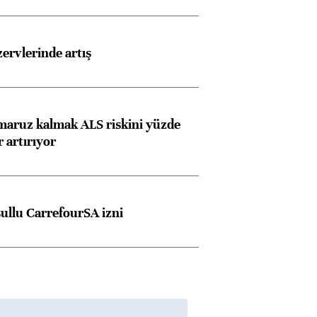
rvlerinde artış
 maruz kalmak ALS riskini yüzde
 artırıyor
şullu CarrefourSA izni