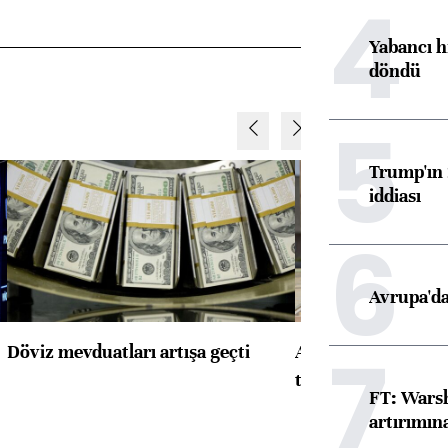
4
Yabancı h
döndü
5
Trump'ın 
iddiası
6
Avrupa'da
7
Döviz mevduatları artışa geçti
ABD'de konut başla
toparlandı
FT: Warsh
artırımın