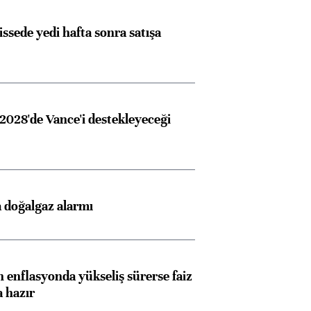
issede yedi hafta sonra satışa
2028'de Vance'i destekleyeceği
Almanya, Commerzbank
Ba
konusunda Unicredit ile
me
görüşmelere hazırlanıyor
 doğalgaz alarmı
ngıçları
 enflasyonda yükseliş sürerse faiz
a hazır