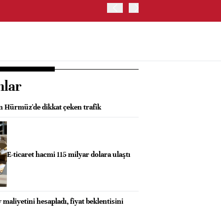
BORSA İSTANBUL'DA BIST
nlar
 Hürmüz'de dikkat çeken trafik
E-ticaret hacmi 115 milyar dolara ulaştı
maliyetini hesapladı, fiyat beklentisini