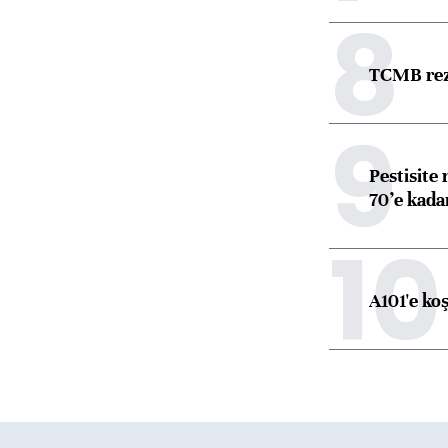
8
TCMB reze
9
Pestisite
70’e kadar
10
A101'e ko