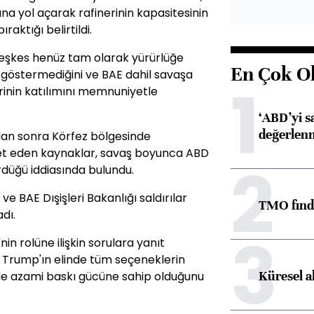
ına yol açarak rafinerinin kapasitesinin
aktığı belirtildi.
teşkes henüz tam olarak yürürlüğe
En Çok O
ki göstermediğini ve BAE dahil savaşa
1
rinin katılımını memnuniyetle
‘ABD’yi s
değerlen
ından sonra Körfez bölgesinde
aret eden kaynaklar, savaş boyunca ABD
2
dürdüğü iddiasında bulundu.
 BAE Dışişleri Bakanlığı saldırılar
TMO fındık
dı.
3
in rolüne ilişkin sorulara yanıt
Trump'ın elinde tüm seçeneklerin
Küresel a
de azami baskı gücüne sahip olduğunu