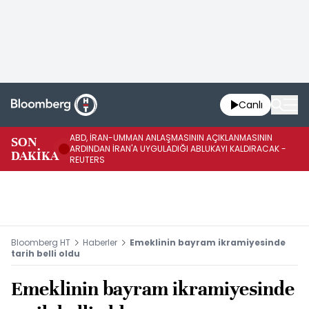
Canlı
ABD, İRAN-UMMAN ANLAŞMASININ AÇIKLANMASININ
AB
SON
ARDINDAN İRAN'A UYGULADIĞI ABLUKAYI KALDIRACAK -
GE
DAKİKA
REUTERS
UY
Bloomberg HT
Haberler
Emeklinin bayram ikramiyesinde
tarih belli oldu
Emeklinin bayram ikramiyesinde