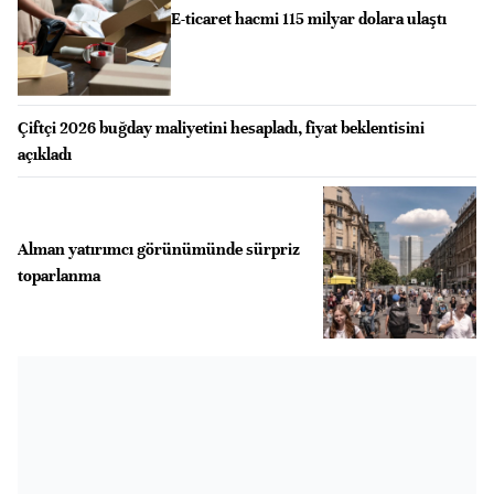
E-ticaret hacmi 115 milyar dolara ulaştı
Çiftçi 2026 buğday maliyetini hesapladı, fiyat beklentisini
açıkladı
Alman yatırımcı görünümünde sürpriz
toparlanma