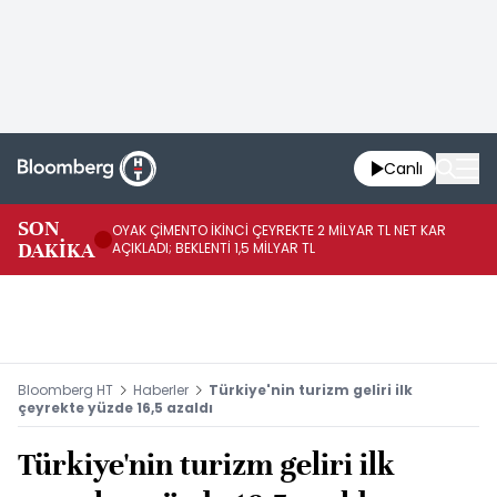
Canlı
İR
SON
OYAK ÇİMENTO İKİNCİ ÇEYREKTE 2 MİLYAR TL NET KAR
YÖ
DAKİKA
AÇIKLADI; BEKLENTİ 1,5 MİLYAR TL
OL
Bloomberg HT
Haberler
Türkiye'nin turizm geliri ilk
çeyrekte yüzde 16,5 azaldı
Türkiye'nin turizm geliri ilk