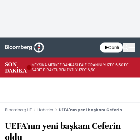
Canlı
SON
MEKSİKA MERKEZ BANKASI FAİZ ORANINI YÜZDE 6,50'DE
OY
DAKİKA
SABİT BIRAKTI; BEKLENTİ YÜZDE 6,50
AÇ
Bloomberg HT
Haberler
UEFA'nın yeni başkanı Ceferin
UEFA'nın yeni başkanı Ceferin
oldu