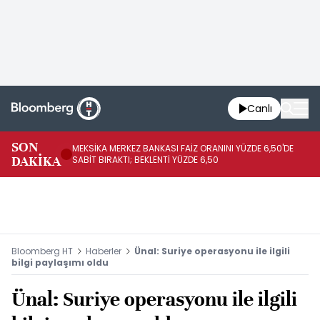
Canlı
SON
MEKSİKA MERKEZ BANKASI FAİZ ORANINI YÜZDE 6,50'DE
OY
DAKİKA
SABİT BIRAKTI; BEKLENTİ YÜZDE 6,50
AÇ
Bloomberg HT
Haberler
Ünal: Suriye operasyonu ile ilgili
bilgi paylaşımı oldu
Ünal: Suriye operasyonu ile ilgili