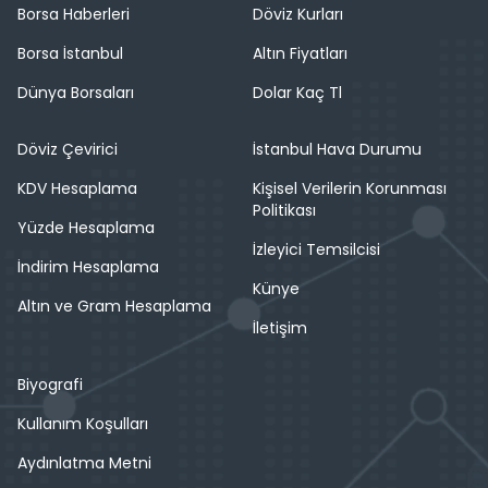
Borsa Haberleri
Döviz Kurları
Borsa İstanbul
Altın Fiyatları
Dünya Borsaları
Dolar Kaç Tl
Döviz Çevirici
İstanbul Hava Durumu
KDV Hesaplama
Kişisel Verilerin Korunması
Politikası
Yüzde Hesaplama
İzleyici Temsilcisi
İndirim Hesaplama
Künye
Altın ve Gram Hesaplama
İletişim
Biyografi
Kullanım Koşulları
Aydınlatma Metni