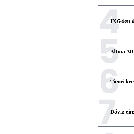
4
ING'den d
5
Altına AB
6
Ticari kr
7
Döviz cins