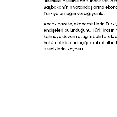
ülkesiyle, özellikle de Yunanistan'la t
Başbakanı'nın vatandaşlarına ekono
Türkiye örneğini verdiği yazıldı.
Ancak gazete, ekonomistlerin Türkiye'n
endişeleri bulunduğunu, Türk lirasın
kalmaya devam ettiğini belirterek, 
hükümetinin cari açığı kontrol altı
istediklerini kaydetti.