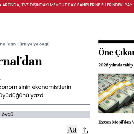
A ARZINDA, TVF DIŞINDAKİ MEVCUT PAY SAHİPLERİNE ELLERİNDEKİ PA
rnal'dan Türkiye'ye övgü
Öne Çıka
rnal'dan
2026 yılında takip
ü
ekonomisinin ekonomistlerin
 büyüdüğünü yazdı
Exxon Mobil'den Ve