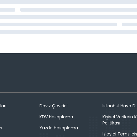
ları
Döviz Çevirici
İstanbul Hava 
n
KDV Hesaplama
Kişisel Verilerin
Politikası
rı
Yüzde Hesaplama
İzleyici Temsilcis