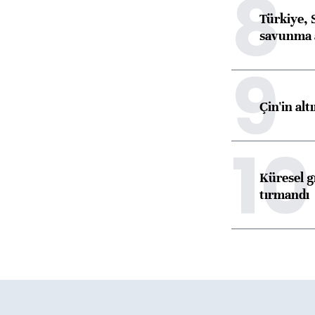
8
Türkiye, 
savunma 
9
Çin'in alt
10
Küresel gı
tırmandı