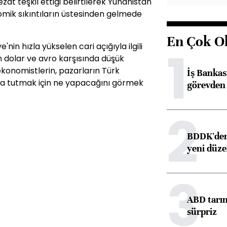
ezat teşkil ettiği belirtilerek Yunanistan
mik sıkıntıların üstesinden gelmede
En Çok O
in hızla yükselen cari açığıyla ilgili
1
ın dolar ve avro karşısında düşük
ekonomistlerin, pazarların Türk
İş Banka
nda tutmak için ne yapacağını görmek
görevden 
2
BDDK'den 
yeni düz
3
ABD tarım
sürpriz