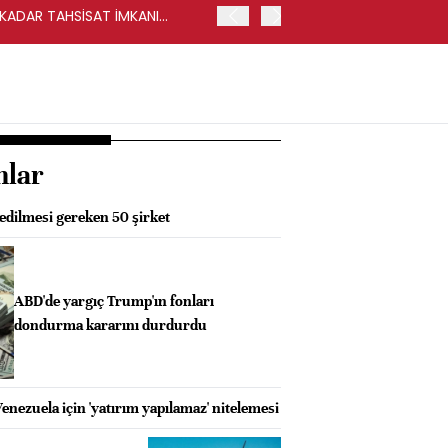
Y KADAR TAHSİSAT İMKANI
HALKBANK, İKİNCİL HALKA
nlar
 edilmesi gereken 50 şirket
ABD'de yargıç Trump'ın fonları
dondurma kararını durdurdu
nezuela için 'yatırım yapılamaz' nitelemesi