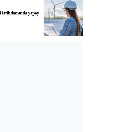
ji istihdamında yapay