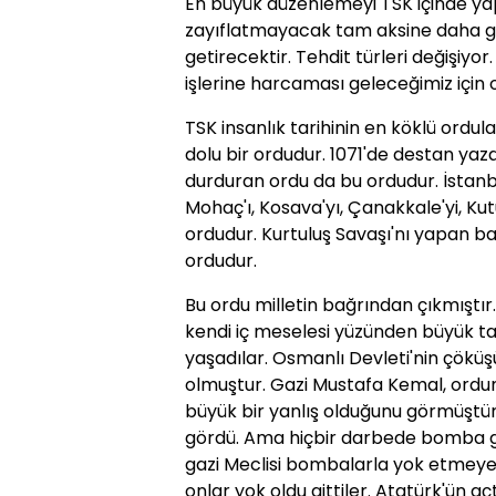
En büyük düzenlemeyi TSK içinde yap
zayıflatmayacak tam aksine daha güçl
getirecektir. Tehdit türleri değişiyor. 
işlerine harcaması geleceğimiz için
TSK insanlık tarihinin en köklü ordula
dolu bir ordudur. 1071'de destan yaza
durduran ordu da bu ordudur. İstan
Mohaç'ı, Kosava'yı, Çanakkale'yi, Ku
ordudur. Kurtuluş Savaşı'nı yapan b
ordudur.
Bu ordu milletin bağrından çıkmıştı
kendi iç meselesi yüzünden büyük ta
yaşadılar. Osmanlı Devleti'nin çöküş
olmuştur. Gazi Mustafa Kemal, ordu
büyük bir yanlış olduğunu görmüştür.
gördü. Ama hiçbir darbede bomba gö
gazi Meclisi bombalarla yok etmeye 
onlar yok oldu gittiler. Atatürk'ün a