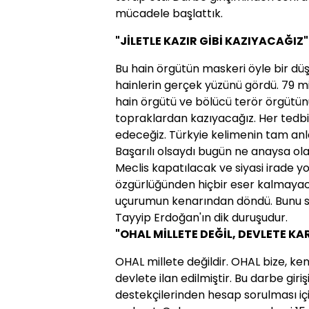
mücadele başlattık.
"JİLETLE KAZIR GİBİ KAZIYACAĞIZ"
Bu hain örgütün maskeri öyle bir düş
hainlerin gerçek yüzünü gördü. 79 
hain örgütü ve bölücü terör örgütünü
topraklardan kazıyacağız. Her tedbir
edeceğiz. Türkyie kelimenin tam an
Başarılı olsaydı bugün ne anaysa ola
Meclis kapatılacak ve siyasi irade y
özgürlüğünden hiçbir eser kalmayaca
uçurumun kenarından döndü. Bunu
Tayyip Erdoğan'ın dik duruşudur.
"OHAL MİLLETE DEĞİL, DEVLETE KAR
OHAL millete değildir. OHAL bize, ken
devlete ilan edilmiştir. Bu darbe giri
destekçilerinden hesap sorulması için