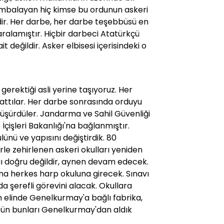
ombalayan hiç kimse bu ordunun askeri
ldir. Her darbe, her darbe teşebbüsü en
ralamıştır. Hiçbir darbeci Atatürkçü
t değildir. Asker elbisesi içerisindeki o
gerektiği asli yerine taşıyoruz. Her
attılar. Her darbe sonrasında orduyu
üşürdüler. Jandarma ve Sahil Güvenliği
İçişleri Bakanlığı'na bağlanmıştır.
ünü ve yapısını değiştirdik. 80
le zehirlenen askeri okulları yeniden
ığı doğru değildir, aynen devam edecek.
rına herkes harp okuluna girecek. Sınavı
 şerefli görevini alacak. Okullara
rin elinde Genelkurmay'a bağlı fabrika,
ütün bunları Genelkurmay'dan aldık