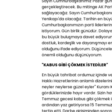
Sayın Cumhurbaşkanımız Pazar günü 
gerçekleştirecek. Bu mitinge AK Part
sağlayacağız. Sayın Cumhurbaşkanım
Yenikapı'da olacağız. Tarihin en büy
Cumhurbaşkanımızın parti liderlerin
istiyorum. Gün birlik günüdür. Dolayısı
bu büyük buluşmaya davet ediyorum
dostluk, kardeşlik ve dayanışmayı en
olduğunu ifade ediyorum. Düşünceler
önemli olduğunu düşünüyorum.
"KABUS GİBİ ÇÖKMEK İSTEDİLER"
En büyük tahribat ordumuz içinde ve
Hakkı Hazretlerinin anlamlı dizeler
neyler neylerse güzel eyler" Kuranı Ke
gördüklerinizde hayır vardır. Sizin ha
Temmuz gecesi kabus gibi çökmek ist
ardından yaz getiriyorsa 15 Temmuz
tertip etti. Darbe girişiminden sonr