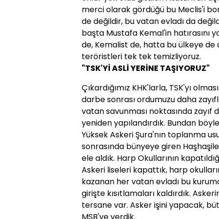
merci olarak gördüğü bu Meclis'i b
de değildir, bu vatan evladı da deği
başta Mustafa Kemal'in hatırasını ya
de, Kemalist de, hatta bu ülkeye de ai
teröristleri tek tek temizliyoruz.
"TSK'Yİ ASLİ YERİNE TAŞIYORUZ"
Çıkardığımız KHK'larla, TSK'yı olması 
darbe sonrası ordumuzu daha zayıfl
vatan savunması noktasında zayıf d
yeniden yapılandırdık. Bundan böyle 
Yüksek Askeri Şura'nın toplanma usul
sonrasında bünyeye giren Haşhaşiler
ele aldık. Harp Okullarının kapatıld
Askeri liseleri kapattık, harp okulla
kazanan her vatan evladı bu kurumda
girişte kısıtlamaları kaldırdık. Aske
tersane var. Asker işini yapacak, b
MSB'ye verdik.