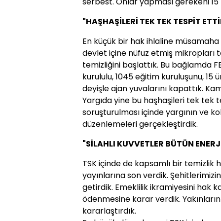
serbest. Onlar yapması gerekeni 15
"HAŞHAŞİLERİ TEK TEK TESPİT ETTİ
En küçük bir hak ihlaline müsamaha 
devlet içine nüfuz etmiş mikropları t
temizliğini başlattık. Bu bağlamda FE
kurululu, 1045 eğitim kuruluşunu, 15 ü
deyişle ajan yuvalarını kapattık. Kam
Yargıda yine bu haşhaşileri tek tek te
soruşturulması içinde yargının ve ko
düzenlemeleri gerçekleştirdik.
"SİLAHLI KUVVETLER BÜTÜN ENERJ
TSK içinde de kapsamlı bir temizlik 
yayınlarına son verdik. Şehitlerimizi
getirdik. Emeklilik ikramiyesini hak 
ödenmesine karar verdik. Yakınlarını
kararlaştırdık.