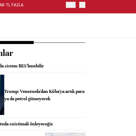
AR TL FAZLA
HAZİNE NAKİT DENGESİ TE
nlar
da sistem BES’lenebilir
Trump: Venezuela'dan Küba'ya artık para
ya da petrol gitmeyecek
oda suistimali önleyeceğiz