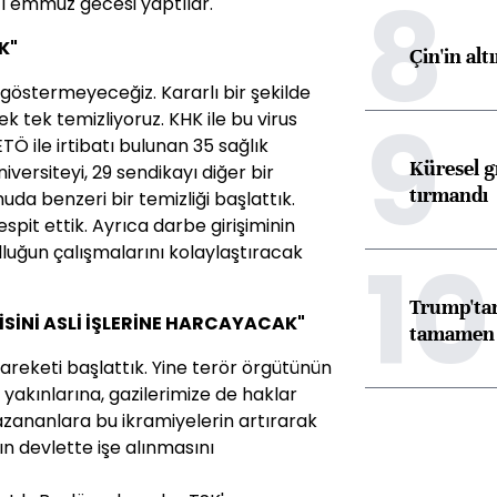
8
 Temmuz gecesi yaptılar.
K"
Çin'in alt
göstermeyeceğiz. Kararlı bir şekilde
9
ek tek temizliyoruz. KHK ile bu virus
TÖ ile irtibatı bulunan 35 sağlık
Küresel gı
niversiteyi, 29 sendikayı diğer bir
tırmandı
uda benzeri bir temizliği başlattık.
spit ettik. Ayrıca darbe girişiminin
10
lluğun çalışmalarını kolaylaştıracak
Trump'tan
İSİNİ ASLİ İŞLERİNE HARCAYACAK"
tamamen o
hareketi başlattık. Yine terör örgütünün
n yakınlarına, gazilerimize de haklar
kazananlara bu ikramiyelerin artırarak
n devlette işe alınmasını