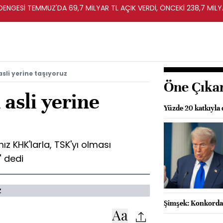
T DENGESİ TEMMUZ'DA 69,7 MİLYAR TL AÇIK VERDİ, ÖNCEKİ 238,7 MİLY
 asli yerine taşıyoruz
Öne Çıka
 asli yerine
Yüzde 20 katkıyla 
ız KHK'larla, TSK'yı olması
" dedi
Şimşek: Konkordat