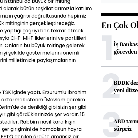
İstanbul'da büyük bir miting
i olarak bütün teşkilatlarımızla katılım
ızın çağrısı doğrultusunda hepimiz
ük mitinginin gerçekleştireceğiz.
En Çok O
1
e yaptığı çağrıyı ben tekrar etmek
yla CHP, MHP liderlerini ve partilileri
İş Banka
. Onların bu büyük mitinge gelerek
görevden 
 iyi şekilde göstermelerini önemli
ini milletimizle paylaşmalarının
2
BDDK'den 
yeni düz
 TSK içinde yaptı. Erzurumlu İbrahim
ini aktarmak isterim "Mevlam görelim
3
rim'de de denildiği gibi sizin şer gibi
yır gibi gördüklerinizde şer vardır. 15
ABD tarım
ediler. Rabbim nasıl kara kışın
sürpriz
 şer girişimini de hamdolsun hayra
a FETÖ denilen örgüte amansız bir