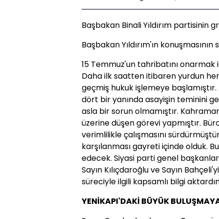
Başbakan Binali Yıldırım partisinin 
Başbakan Yıldırım'ın konuşmasının sa
15 Temmuz'un tahribatını onarmak iç
Daha ilk saatten itibaren yurdun he
geçmiş hukuk işlemeye başlamıştır.
dört bir yanında asayişin teminini g
asla bir sorun olmamıştır. Kahrama
üzerine düşen görevi yapmıştır. Büro
verimlilikle çalışmasını sürdürmüştür.
karşılanması gayreti içinde olduk. 
edecek. Siyasi parti genel başkanları
Sayın Kılıçdaroğlu ve Sayın Bahçeli'y
süreciyle ilgili kapsamlı bilgi aktardı
YENİKAPI'DAKİ BÜYÜK BULUŞMAY