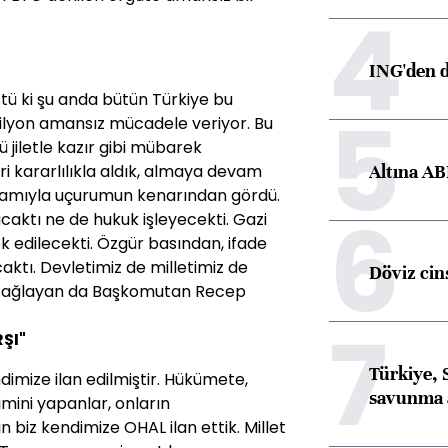
4
ING'den d
tü ki şu anda bütün Türkiye bu
5
milyon amansız mücadele veriyor. Bu
 jiletle kazır gibi mübarek
Altına AB
i kararlılıkla aldık, almaya devam
lamıyla uçurumun kenarından gördü.
6
caktı ne de hukuk işleyecekti. Gazi
ok edilecekti. Özgür basından, ifade
ktı. Devletimiz de milletimiz de
Döviz cins
 sağlayan da Başkomutan Recep
7
ŞI"
Türkiye, 
dimize ilan edilmiştir. Hükümete,
savunma 
şimini yapanlar, onların
 biz kendimize OHAL ilan ettik. Millet