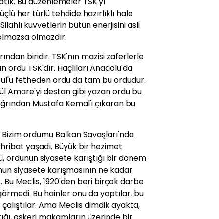
tık. Bu düzenlemeler TSK'yı
ü her türlü tehdide hazırlıklı hale
Silahlı kuvvetlerin bütün enerjisini asli
 olmazsa olmazdır.
rından biridir. TSK'nın mazisi zaferlerle
n ordu TSK'dır. Haçlıları Anadolu'da
bul'u fetheden ordu da tam bu ordudur.
tül Amare'yi destan gibi yazan ordu bu
ağrından Mustafa Kemal'i çıkaran bu
r. Bizim ordumu Balkan Savaşları'nda
hribat yaşadı. Büyük bir hezimet
ü, ordunun siyasete karıştığı bir dönem
nun siyasete karışmasının ne kadar
 Bu Meclis, 1920'den beri birçok darbe
rmedi. Bu hainler onu da yaptılar, bu
çalıştılar. Ama Meclis dimdik ayakta,
çtığı, askeri makamların üzerinde bir