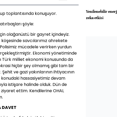
Yenilenebilir ener
grup toplantısında konuşuyor.
zeka etkisi
tırbaşları şöyle:
in olağanüstü bir gayret içindeyiz.
r köşesinde savcılarımız ahrekete
 Polisimiz mücadele verirken yurdun
erçekleştirmiştir. Ekonomi yönetiminde
n Türk milliet ekonomi konusunda da
krasi hiçbir şey olmamış gibi tam bir
 Şehit ve gazi yakınlarının ihtiyacının
Bu konudaki hassasiyetimiz devam
yla istişare halinde olduk. Dün de
i ziyaret ettim. Kendilerine OHAL
m.
A DAVET