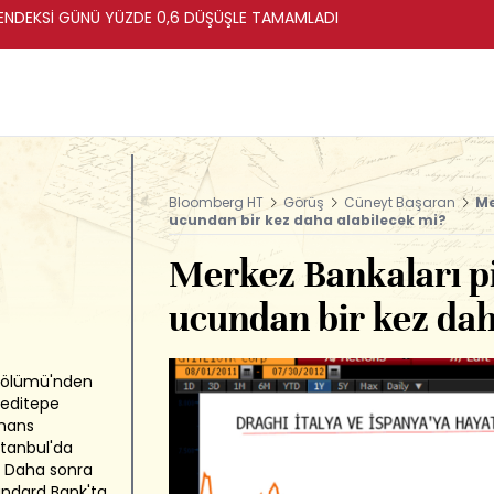
ENDEKSİ GÜNÜ YÜZDE 0,6 DÜŞÜŞLE TAMAMLADI
Bloomberg HT
Görüş
Cüneyt Başaran
Me
ucundan bir kez daha alabilecek mi?
Merkez Bankaları pi
ucundan bir kez dah
r Bölümü'nden
Yeditepe
inans
tanbul'da
. Daha sonra
ndard Bank'ta