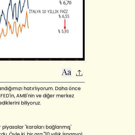
andığımızı hatırlıyorum. Daha önce
 FED'in, AMB'nin ve diğer merkez
iklerini biliyoruz.
iyasalar 'karaları bağlanmış'
. Öyle ki, bir ara "10 yıllık İspanyol