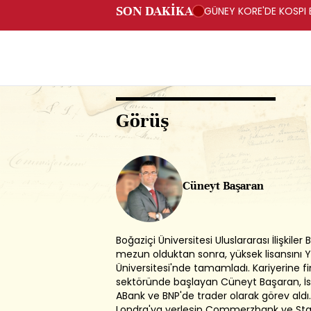
SON DAKİKA
GÜNEY KORE'DE KOSPI 
Görüş
Cüneyt Başaran
Boğaziçi Üniversitesi Uluslararası İlişkile
mezun olduktan sonra, yüksek lisansını 
Üniversitesi'nde tamamladı. Kariyerine f
sektöründe başlayan Cüneyt Başaran, İs
ABank ve BNP'de trader olarak görev aldı
Londra'ya yerleşip Commerzbank ve Sta