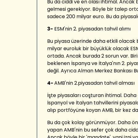
Bu da ciddi ve en olası ihtimal. Ancak 
gelmesi gerekiyor. Böyle bir talep or
sadece 200 milyar euro. Bu da piyasal
3-
ESM'nin 2. piyasadan tahvil alımı
Bu piyasa üzerinde daha etkili olacak 
milyar euroluk bir büyüklük olacak ES
ortada. Ancak burada 2 sorun var. Bir
beklenen İspanya ve İtalya'nın 2. piyas
değil. Ayrıca Alman Merkez Bankası B
4-
AMB'nin 2.piyasadan tahvil alması
İşte piyasaları coşturan ihtimal. Da
İspanyol ve İtalyan tahvillerini piyasal
alıp portföyüne koyan AMB, bir kez da
Bu da çok kolay görünmüyor. Daha ön
yapan AMB'nin bu sefer çok daha cidd
Ancak böyle bir 'mandate', yani izni 