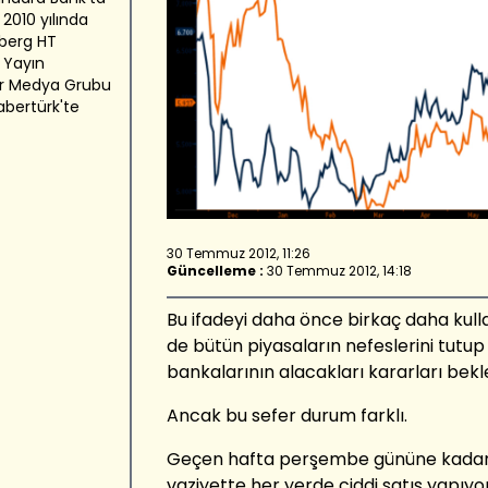
 2010 yılında
berg HT
 Yayın
er Medya Grubu
abertürk'te
30 Temmuz 2012, 11:26
Güncelleme :
30 Temmuz 2012, 14:18
Bu ifadeyi daha önce birkaç daha kull
de bütün piyasaların nefeslerini tutup
bankalarının alacakları kararları bekled
Ancak bu sefer durum farklı.
Geçen hafta perşembe gününe kadar p
vaziyette her yerde ciddi satış yapıyordu