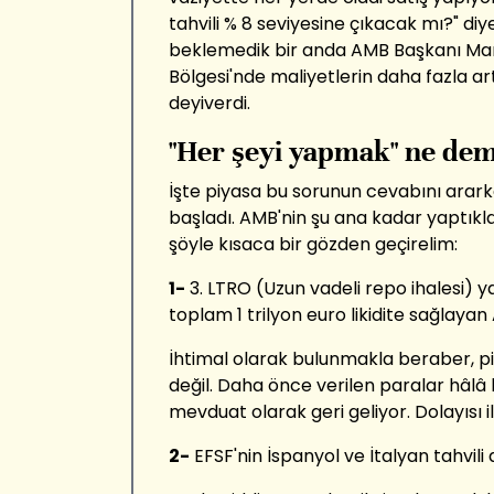
tahvili % 8 seviyesine çıkacak mı?" diye
beklemedik bir anda AMB Başkanı Mari
Bölgesi'nde maliyetlerin daha fazla a
deyiverdi.
"Her şeyi yapmak" ne de
İşte piyasa bu sorunun cevabını arar
başladı. AMB'nin şu ana kadar yaptıkla
şöyle kısaca bir gözden geçirelim:
1-
3. LTRO (Uzun vadeli repo ihalesi) ya
toplam 1 trilyon euro likidite sağlaya
İhtimal olarak bulunmakla beraber, piy
değil. Daha önce verilen paralar hâl
mevduat olarak geri geliyor. Dolayısı 
2-
EFSF'nin İspanyol ve İtalyan tahvili 