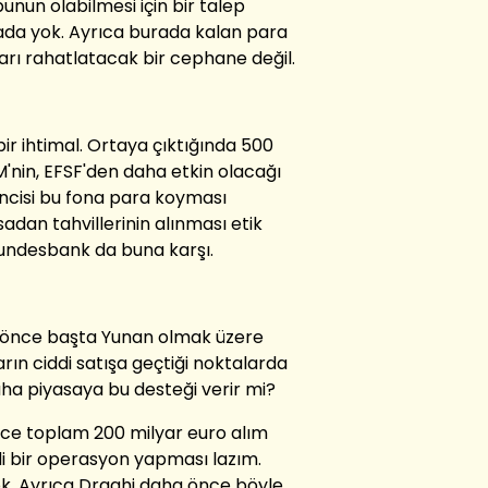
bunun olabilmesi için bir talep
tada yok. Ayrıca burada kalan para
arı rahatlatacak bir cephane değil.
bir ihtimal. Ortaya çıktığında 500
M'nin, EFSF'den daha etkin olacağı
incisi bu fona para koyması
adan tahvillerinin alınması etik
undesbank da buna karşı.
ha önce başta Yunan olmak üzere
arın ciddi satışa geçtiği noktalarda
ha piyasaya bu desteği verir mi?
ce toplam 200 milyar euro alım
i bir operasyon yapması lazım.
yok. Ayrıca Draghi daha önce böyle