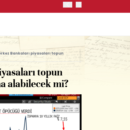
JAPONYA BORSASI'NDA TO
rkez Bankaları piyasaları topun
yasaları topun
a alabilecek mi?