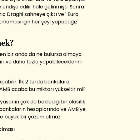
 endişe edilir hâle gelinmişti. Sonra
o Draghi sahneye çıktı ve ' Euro
rtmaması için her şeyi yapacağız'
mek?
ken bir anda da ne bulursa almaya
rı ve daha fazla yapabileceklerini
pabilir. İlk 2 turda bankalara
n AMB acaba bu miktarı yükseltir mi?
asanın çok da beklediği bir olasılık
â bankaların hesaplarında ve AMB'ye
ile büyük bir çözüm olmaz.
alması.