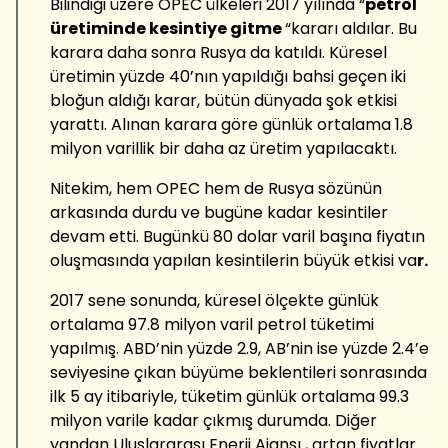
Bilindiği üzere OPEC ülkeleri 2017 yılında “
petrol
üretiminde kesintiye gitme
“kararı aldılar. Bu
karara daha sonra Rusya da katıldı. Küresel
üretimin yüzde 40’nın yapıldığı bahsi geçen iki
bloğun aldığı karar, bütün dünyada şok etkisi
yarattı. Alınan karara göre günlük ortalama 1.8
milyon varillik bir daha az üretim yapılacaktı.
Nitekim, hem OPEC hem de Rusya sözünün
arkasında durdu ve bugüne kadar kesintiler
devam etti. Bugünkü 80 dolar varil başına fiyatın
oluşmasında yapılan kesintilerin büyük etkisi va
r.
2017 sene sonunda, küresel ölçekte günlük
ortalama 97.8 milyon varil petrol tüketimi
yapılmış. ABD’nin yüzde 2.9, AB’nin ise yüzde 2.4’e
seviyesine çıkan büyüme beklentileri sonrasında
ilk 5 ay itibariyle, tüketim günlük ortalama 99.3
milyon varile kadar çıkmış durumda. Diğer
yandan Uluslararası Enerji Ajansı , artan fiyatlar