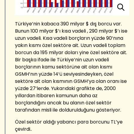
Türkiye’nin kabaca 390 milyar $ dış borcu var.
Bunun 100 milyar $’ı kısa vadeli , 290 milyar $’ı ise
uzun vadeli. Kısa vadeli borçların yüzde 90’nına
yakın kısmı özel sektöre ait. Uzun vadeli toplam
borcun da 195 milyar doları yine özel sektöre ait.
Bir başka ifade ile Türkiye’nin uzun vadeli
borçlarının kamu sektörüne ait olan kısmı
GSMH’nın yüzde 14’ü seviyesindeyken, özel
sektöre ait olan kısmının GSMH’ya olan oranı ise
yüzde 27’lerde. Yukarıdaki grafikte de, 2000
yıllardan itibaren kamunun daha az
borçlandığını ancak bu alanın özel sektör
tarafından misli ile doldurulduğunu gösteriyor.
Özel sektör aldığı yabancı para borcunu TL’ye
çevirdi..