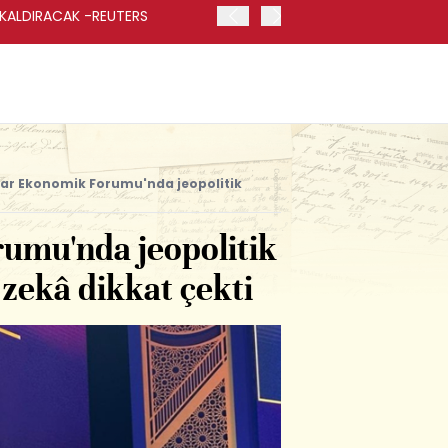
 KALDIRACAK -REUTERS
ABD DIŞİŞLERİ BAKANLIĞI
UYGULANACAK
ar Ekonomik Forumu'nda jeopolitik
umu'nda jeopolitik
 zekâ dikkat çekti