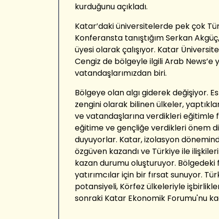
kurduğunu açıkladı.
Katar’daki üniversitelerde pek çok Tür
Konferansta tanıştığım Serkan Akgüç
üyesi olarak çalışıyor. Katar Üniversit
Cengiz de bölgeyle ilgili Arab News’e
vatandaşlarımızdan biri.
Bölgeye olan algı giderek değişiyor. 
zengini olarak bilinen ülkeler, yaptıklar
ve vatandaşlarına verdikleri eğitimle fa
eğitime ve gençliğe verdikleri önem d
duyuyorlar. Katar, izolasyon dönemind
özgüven kazandı ve Türkiye ile ilişkiler
kazan durumu oluşturuyor. Bölgedeki f
yatırımcılar için bir fırsat sunuyor. T
potansiyeli, Körfez ülkeleriyle işbirlikle
sonraki Katar Ekonomik Forumu'nu ka