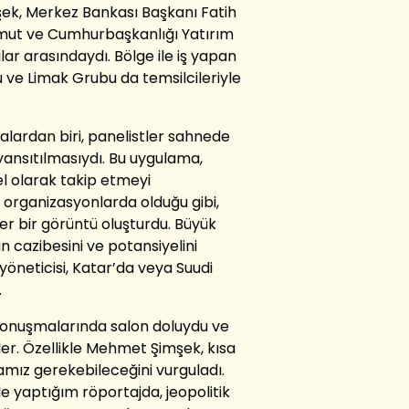
ek, Merkez Bankası Başkanı Fatih
rmut ve Cumhurbaşkanlığı Yatırım
lar arasındaydı. Bölge ile iş yapan
ve Limak Grubu da temsilcileriyle
lardan biri, panelistler sahnede
ansıtılmasıydı. Bu uygulama,
l olarak takip etmeyi
i organizasyonlarda olduğu gibi,
er bir görüntü oluşturdu. Büyük
n cazibesini ve potansiyelini
öneticisi, Katar’da veya Suudi
.
onuşmalarında salon doluydu ve
iler. Özellikle Mehmet Şimşek, kısa
ız gerekebileceğini vurguladı.
le yaptığım röportajda, jeopolitik