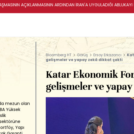
ŞMASININ AÇIKLANMASININ ARDINDAN İRAN'A UYGULADIĞI ABLUKAYI
Bloomberg HT
Görüş
Ersoy Erkazancı
Kat
gelişmeler ve yapay zekâ dikkat çekti
Katar Ekonomik For
gelişmeler ve yapay
nda mezun olan
MBA Yüksek
lik
 sektörüne
Portföy, Yapı
rak Garanti