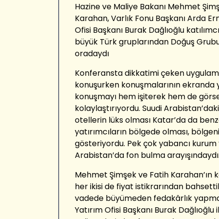
Hazine ve Maliye Bakanı Mehmet Şimş
Karahan, Varlık Fonu Başkanı Arda E
Ofisi Başkanı Burak Dağlıoğlu katılımcı
büyük Türk gruplarından Doğuş Grubu 
oradaydı
Konferansta dikkatimi çeken uygulama
konuşurken konuşmalarının ekranda y
konuşmayı hem işiterek hem de görse
kolaylaştırıyordu. Suudi Arabistan’dak
otellerin lüks olması Katar’da da benz
yatırımcıların bölgede olması, bölgeni
gösteriyordu. Pek çok yabancı kurum y
Arabistan’da fon bulma arayışındaydı
Mehmet Şimşek ve Fatih Karahan’ın k
her ikisi de fiyat istikrarından bahsett
vadede büyümeden fedakârlık yapmam
Yatırım Ofisi Başkanı Burak Dağlıoğlu i