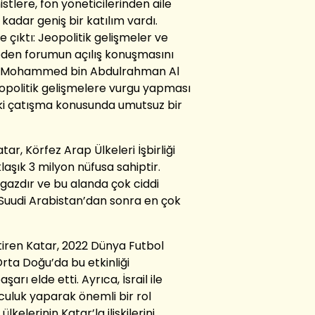
lere, fon yöneticilerinden aile
 kadar geniş bir katılım vardı.
 çıktı: Jeopolitik gelişmeler ve
den forumun açılış konuşmasını
anı Mohammed bin Abdulrahman Al
eopolitik gelişmelere vurgu yapması
aki çatışma konusunda umutsuz bir
ar, Körfez Arap Ülkeleri İşbirliği
laşık 3 milyon nüfusa sahiptir.
lgazdır ve bu alanda çok ciddi
 Suudi Arabistan’dan sonra en çok
iren Katar, 2022 Dünya Futbol
rta Doğu’da bu etkinliği
arı elde etti. Ayrıca, İsrail ile
uluk yaparak önemli bir rol
lkelerinin Katar’la ilişkilerini