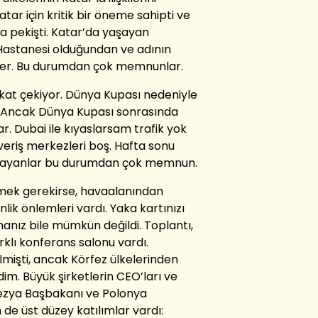
tar için kritik bir öneme sahipti ve
da pekişti. Katar’da yaşayan
Hastanesi olduğundan ve adının
iler. Bu durumdan çok memnunlar.
kkat çekiyor. Dünya Kupası nedeniyle
. Ancak Dünya Kupası sonrasında
. Dubai ile kıyaslarsam trafik yok
veriş merkezleri boş. Hafta sonu
aşayanlar bu durumdan çok memnun.
tmek gerekirse, havaalanından
lik önlemleri vardı. Yaka kartınızı
nız bile mümkün değildi. Toplantı,
rklı konferans salonu vardı.
lmişti, ancak Körfez ülkelerinden
im. Büyük şirketlerin CEO’ları ve
lezya Başbakanı ve Polonya
e üst düzey katılımlar vardı: