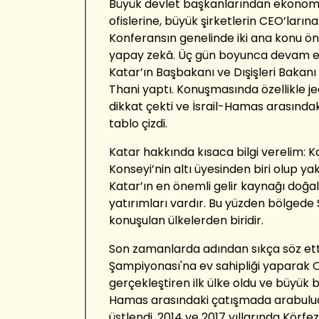
Büyük devlet başkanlarından ekonomist
ofislerine, büyük şirketlerin CEO’larına
Konferansın genelinde iki ana konu öne
yapay zekâ. Üç gün boyunca devam e
Katar’ın Başbakanı ve Dışişleri Bak
Thani yaptı. Konuşmasında özellikle j
dikkat çekti ve İsrail-Hamas arasınd
tablo çizdi.
Katar hakkında kısaca bilgi verelim: Kat
Konseyi’nin altı üyesinden biri olup yak
Katar’ın en önemli gelir kaynağı doğa
yatırımları vardır. Bu yüzden bölgede
konuşulan ülkelerden biridir.
Son zamanlarda adından sıkça söz ett
Şampiyonası'na ev sahipliği yaparak O
gerçekleştiren ilk ülke oldu ve büyük baş
Hamas arasındaki çatışmada arabuluc
üstlendi. 2014 ve 2017 yıllarında Körfez ü