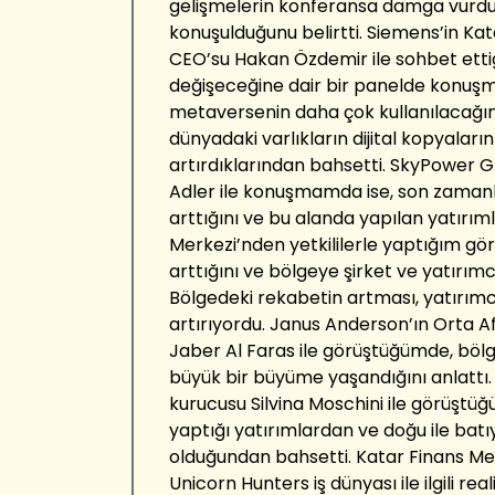
gelişmelerin konferansa damga vurd
konuşulduğunu belirtti. Siemens’in Kat
CEO’su Hakan Özdemir ile sohbet ettiğ
değişeceğine dair bir panelde konuşm
metaversenin daha çok kullanılacağın
dünyadaki varlıkların dijital kopyaların
artırdıklarından bahsetti. SkyPower Gl
Adler ile konuşmamda ise, son zamanla
arttığını ve bu alanda yapılan yatırıml
Merkezi’nden yetkililerle yaptığım gö
arttığını ve bölgeye şirket ve yatırımcı
Bölgedeki rekabetin artması, yatırımcı
artırıyordu. Janus Anderson’ın Orta 
Jaber Al Faras ile görüştüğümde, böl
büyük bir büyüme yaşandığını anlattı. 
kurucusu Silvina Moschini ile görüştüğü
yaptığı yatırımlardan ve doğu ile batıy
olduğundan bahsetti. Katar Finans Merk
Unicorn Hunters iş dünyası ile ilgili real