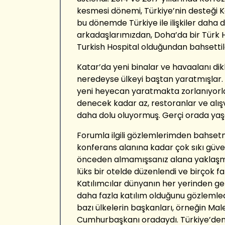
kesmesi dönemi, Türkiye’nin desteği Ka
bu dönemde Türkiye ile ilişkiler daha 
arkadaşlarımızdan, Doha’da bir Türk 
Turkish Hospital olduğundan bahsett
Katar’da yeni binalar ve havaalanı di
neredeyse ülkeyi baştan yaratmışlar
yeni heyecan yaratmakta zorlanıyorlar
denecek kadar az, restoranlar ve alış
daha dolu oluyormuş. Gerçi orada y
Forumla ilgili gözlemlerimden bahse
konferans alanına kadar çok sıkı güven
önceden almamışsanız alana yaklaşma
lüks bir otelde düzenlendi ve birçok fa
Katılımcılar dünyanın her yerinden ge
daha fazla katılım olduğunu gözlemled
bazı ülkelerin başkanları, örneğin Ma
Cumhurbaşkanı oradaydı. Türkiye’den d