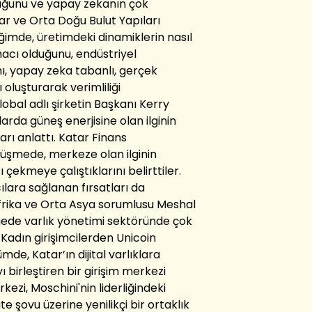
uğunu ve yapay zekanın çok
ar ve Orta Doğu Bulut Yapıları
imde, üretimdeki dinamiklerin nasıl
acı olduğunu, endüstriyel
ı, yapay zeka tabanlı, gerçek
ı oluşturarak verimliliği
obal adlı şirketin Başkanı Kerry
rda güneş enerjisine olan ilginin
arı anlattı. Katar Finans
rüşmede, merkeze olan ilginin
 çekmeye çalıştıklarını belirttiler.
lara sağlanan fırsatları da
Afrika ve Orta Asya sorumlusu Meshal
gede varlık yönetimi sektöründe çok
Kadın girişimcilerden Unicoin
mde, Katar’ın dijital varlıklara
ı birleştiren bir girişim merkezi
ezi, Moschini'nin liderliğindeki
ite şovu üzerine yenilikçi bir ortaklık