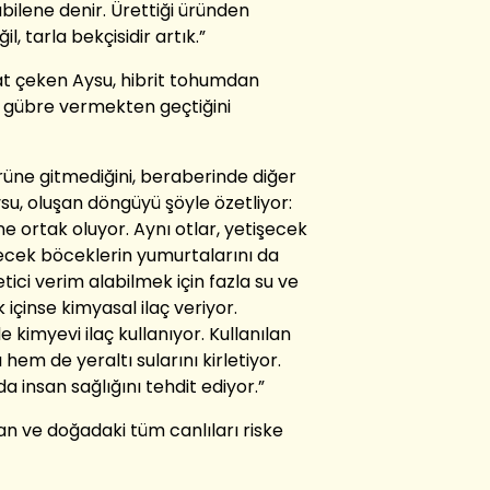
abilene denir. Ürettiği üründen
l, tarla bekçisidir artık.”
kat çeken Aysu, hibrit tohumdan
 gübre vermekten geçtiğini
üne gitmediğini, beraberinde diğer
ysu, oluşan döngüyü şöyle özetliyor:
üne ortak oluyor. Aynı otlar, yetişecek
ecek böceklerin yumurtalarını da
tici verim alabilmek için fazla su ve
içinse kimyasal ilaç veriyor.
e kimyevi ilaç kullanıyor. Kullanılan
em de yeraltı sularını kirletiyor.
da insan sağlığını tehdit ediyor.”
an ve doğadaki tüm canlıları riske