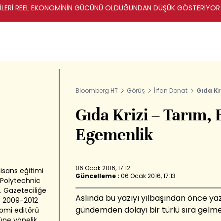
ERİLERİ REEL EKONOMİNİN GÜCÜNÜ OLDUĞUNDAN DÜŞÜK GÖSTERİYOR
Bloomberg HT
Görüş
İrfan Donat
Gıda Kr
Gıda Krizi – Tarım, 
Egemenlik
06 Ocak 2016, 17:12
lisans eğitimi
Güncelleme :
06 Ocak 2016, 17:13
 Polytechnic
. Gazeteciliğe
Aslında bu yazıyı yılbaşından önce y
ı. 2009-2012
gündemden dolayı bir türlü sıra gelme
nomi editörü
rüne yönelik