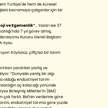
 hem Türkiye'de hem de küresel
isini kavramaya çalışanlar için bir
loji ve Egemenlik”
... Yazarı ise 37
kanlığı'nda 7 yıl görev almış,
federasyonu Kurucu Genel Başkanı
h Aysu.
yor: Köylüsüz, çiftçisiz bir tarım
rirken yaratılan yanlış ve
kiyor: “Dünyada yanlış bir algı
da olduğu endüstriyel tarım
insanlığın aç kalacağı yönünde
ysa Birleşmiş Milletler'in (BM)
 çok farklı. BM'nin verilerine göre
rımı, endüstriyel tarıma göre yüzde