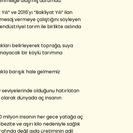
erimliliğe ulaşmış durumda.”
 Yılı” ve 2016'yı “Bakliyat Yılı” ilan
r mesaj vermeye çalıştığını söyleyen
ndüstriyel tarım ile birlikte aslında
kları belirleyerek toprağa, suya
turmayacak bir köylü tarımına
akla barışık hale gelmemiz
 seviyelerinde olduğunu hatırlatan
 olarak dünyada aç insanın
0 milyon insanın her gece yatağa aç
obezite ve aşırı kilo nedeniyle sağlık
afında değil gıda üretiminin adil