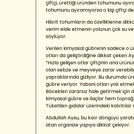
çiftçi, ürettiği üründen tohumunu ayır
tohumunu ayıramıyorsa o kişi çiftçi deği
Hibrit tohumların da özelliklerine dik
verim elde etmenin yolunun çok su ve
söylüyor.
Verilen kimyasal gübrenin sadece o ür
otları da geliştirdiğine dikkat çeken A
“Hızla gelişen otlar çiftçinin ana ürün
olan sebze ve meyveye zarar verebil
yapraklarında gizliyor. Bu durumda üre
gübre veriyor. Yabani otları yok etmek 
Böcekleri zararsız hale getirmek için d
kimyasal gübre ve ilaçlar hem toprağı h
Tüketilen gıdalar üzerindeki kalıntılar 
Abdullah Aysu, bu kısır döngüyü yarat
atan organize yapıya dikkat çekiyor.