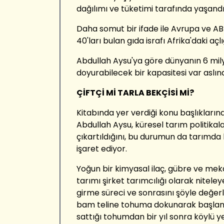
dağılımı ve tüketimi tarafında yaşandı
Daha somut bir ifade ile Avrupa ve AB
40'ları bulan gıda israfı Afrika'daki açl
Abdullah Aysu'ya göre dünyanın 6 milya
doyurabilecek bir kapasitesi var aslın
ÇİFTÇİ Mİ TARLA BEKÇİSİ Mİ?
Kitabında yer verdiği konu başlıkların
Abdullah Aysu, küresel tarım politikala
çıkartıldığını, bu durumun da tarımda 
işaret ediyor.
Yoğun bir kimyasal ilaç, gübre ve meka
tarımı şirket tarımcılığı olarak nitele
girme süreci ve sonrasını şöyle değerle
bam teline tohuma dokunarak başlanıyor
sattığı tohumdan bir yıl sonra köylü