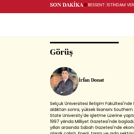
SON DAKİKA
BESSENT: İSTİHDAM V
Görüş
İrfan Donat
Selçuk Üniversitesi İletişim Fakültesi'nde 
aldıktan sonra, yüksek lisansını Southern
State University'de işletme üzerine yaptı
1997 yılında Milliyet Gazetesi'nde başlad
yılları arasında Sabah Gazetesi'nde eko
olarak çalıştı. Enerji, tarım ve gıda sektö