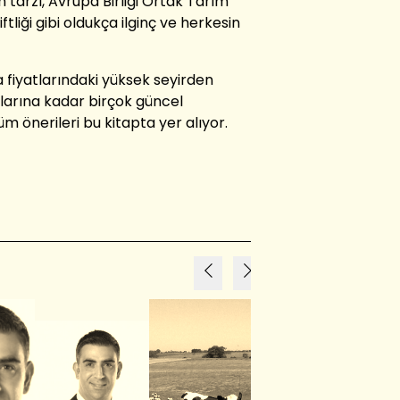
 tarzı, Avrupa Birliği Ortak Tarım
iftliği gibi oldukça ilginç ve herkesin
a fiyatlarındaki yüksek seyirden
nlarına kadar birçok güncel
m önerileri bu kitapta yer alıyor.