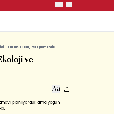
ABD HAZİNE BAKANLIĞI, 
izi – Tarım, Ekoloji ve Egemenlik
Ekoloji ve
azmayı planlıyorduk ama yoğun
di.