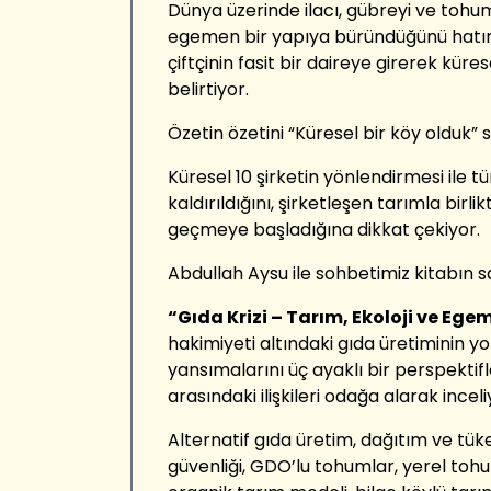
Dünya üzerinde ilacı, gübreyi ve tohu
egemen bir yapıya büründüğünü hatı
çiftçinin fasit bir daireye girerek küre
belirtiyor.
Özetin özetini “Küresel bir köy olduk” 
Küresel 10 şirketin yönlendirmesi ile t
kaldırıldığını, şirketleşen tarımla birli
geçmeye başladığına dikkat çekiyor.
Abdullah Aysu ile sohbetimiz kitabın 
“Gıda Krizi – Tarım, Ekoloji ve Ege
hakimiyeti altındaki gıda üretiminin yol
yansımalarını üç ayaklı bir perspektifl
arasındaki ilişkileri odağa alarak inceli
Alternatif gıda üretim, dağıtım ve tüke
güvenliği, GDO’lu tohumlar, yerel tohu