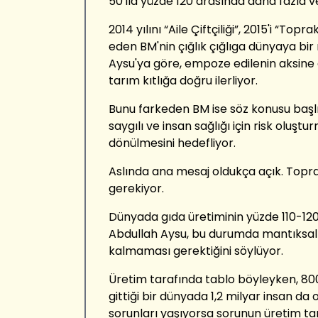
50 ila yüzde 120 arasında daha fazla v
2014 yılını “Aile Çiftçiliği”, 2015'i “Toprak
eden BM'nin çığlık çığlıga dünyaya bi
Aysu'ya göre, empoze edilenin aksine e
tarım kıtlığa doğru ilerliyor.
Bunu farkeden BM ise söz konusu başlı
saygılı ve insan sağlığı için risk oluş
dönülmesini hedefliyor.
Aslında ana mesaj oldukça açık. Topr
gerekiyor.
Dünyada gıda üretiminin yüzde 110-120
Abdullah Aysu, bu durumda mantıksal
kalmaması gerektiğini söylüyor.
Üretim tarafında tablo böyleyken, 80
gittiği bir dünyada 1,2 milyar insan da 
sorunları yaşıyorsa sorunun üretim tar