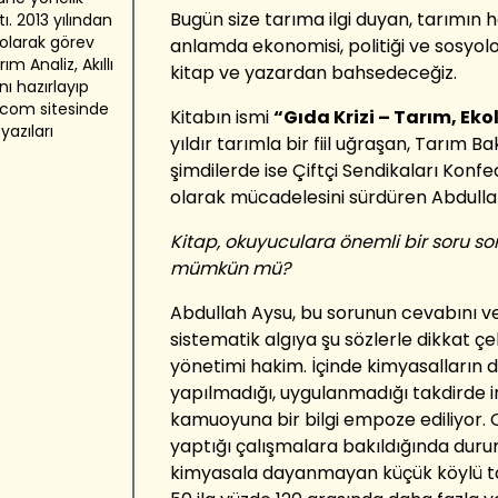
Bugün size tarıma ilgi duyan, tarımın
ı. 2013 yılından
olarak görev
anlamda ekonomisi, politiği ve sosyoloj
m Analiz, Akıllı
kitap ve yazardan bahsedeceğiz.
ı hazırlayıp
.com sitesinde
Kitabın ismi
“Gıda Krizi – Tarım, Eko
yazıları
yıldır tarımla bir fiil uğraşan, Tarım Ba
şimdilerde ise Çiftçi Sendikaları Kon
olarak mücadelesini sürdüren Abdulla
Kitap, okuyuculara önemli bir soru soru
mümkün mü?
Abdullah Aysu, bu sorunun cevabını ve
sistematik algıya şu sözlerle dikkat çe
yönetimi hakim. İçinde kimyasalların 
yapılmadığı, uygulanmadığı takdirde 
kamuoyuna bir bilgi empoze ediliyor. O
yaptığı çalışmalara bakıldığında durum
kimyasala dayanmayan küçük köylü ta