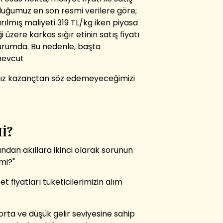
 olduğumuz en son resmi verilere göre;
rılmış maliyeti 319 TL/kg iken piyasa
i üzere karkas sığır etinin satış fiyatı
durumda. Bu nedenle, başta
mevcut
haksız kazançtan söz edemeyeceğimizi
İ?
dından akıllara ikinci olarak sorunun
 mi?"
 et fiyatları tüketicilerimizin alım
 orta ve düşük gelir seviyesine sahip