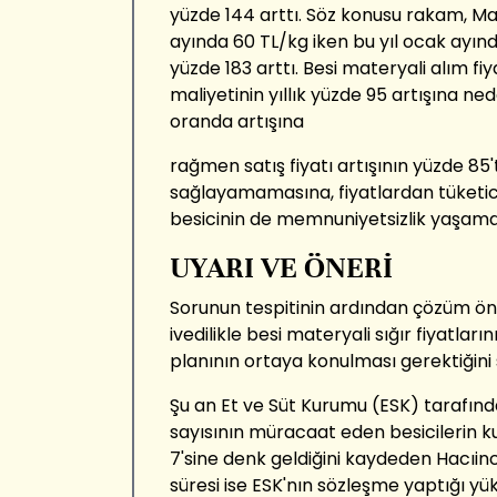
yüzde 144 arttı. Söz konusu rakam, M
ayında 60 TL/kg iken bu yıl ocak ayın
yüzde 183 arttı. Besi materyali alım fiya
maliyetinin yıllık yüzde 95 artışına ne
oranda artışına
rağmen satış fiyatı artışının yüzde 85'
sağlayamamasına, fiyatlardan tüketic
besicinin de memnuniyetsizlik yaşama
UYARI VE ÖNERİ
Sorunun tespitinin ardından çözüm öner
ivedilikle besi materyali sığır fiyatlar
planının ortaya konulması gerektiğini 
Şu an Et ve Süt Kurumu (ESK) tarafında
sayısının müracaat eden besicilerin ku
7'sine denk geldiğini kaydeden Hacıin
süresi ise ESK'nın sözleşme yaptığı yükle