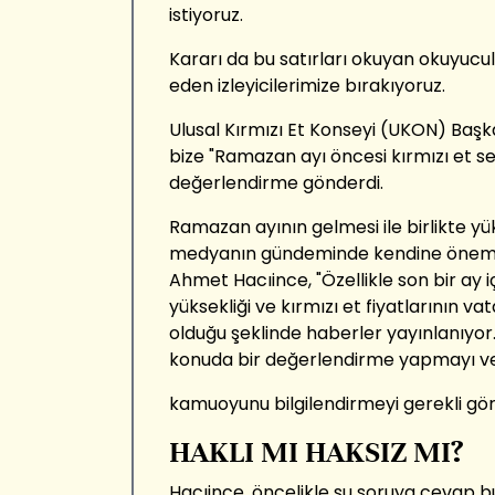
istiyoruz.
Kararı da bu satırları okuyan okuyucu
eden izleyicilerimize bırakıyoruz.
Ulusal Kırmızı Et Konseyi (UKON) Baş
bize "Ramazan ayı öncesi kırmızı et se
değerlendirme gönderdi.
Ramazan ayının gelmesi ile birlikte yük
medyanın gündeminde kendine önemli
Ahmet Hacıince, "Özellikle son bir ay iç
yüksekliği ve kırmızı et fiyatlarının 
olduğu şeklinde haberler yayınlanıyor.
konuda bir değerlendirme yapmayı v
kamuoyunu bilgilendirmeyi gerekli gör
HAKLI MI HAKSIZ MI?
Hacıince, öncelikle şu soruya cevap b