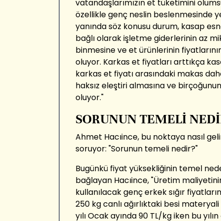
vatandaşlarımızın et tüketimini olums
özellikle genç neslin beslenmesinde y
yanında söz konusu durum, kasap esna
bağlı olarak işletme giderlerinin az mi
binmesine ve et ürünlerinin fiyatları
oluyor. Karkas et fiyatları arttıkça ka
karkas et fiyatı arasındaki makas daha
haksız eleştiri almasına ve birçoğu
oluyor."
SORUNUN TEMELİ NEDİ
Ahmet Hacıince, bu noktaya nasıl gelin
soruyor: "Sorunun temeli nedir?"
Bugünkü fiyat yüksekliğinin temel nede
bağlayan Hacıince, "Üretim maliyetinin
kullanılacak genç erkek sığır fiyatların
250 kg canlı ağırlıktaki besi materyali 
yılı Ocak ayında 90 TL/kg iken bu yılı