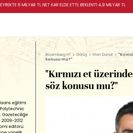
EYREKTE 6 MİLYAR TL NET KAR ELDE ETTİ; BEKLENTİ 4,9 MİLYAR TL
Bloomberg HT
Görüş
İrfan Donat
"Kırmız
konusu mu?"
"Kırmızı et üzerind
söz konusu mu?"
lisans eğitimi
 Polytechnic
. Gazeteciliğe
ı. 2009-2012
nomi editörü
rüne yönelik