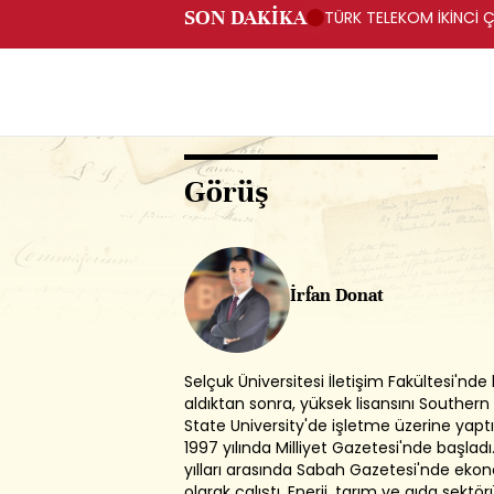
SON DAKİKA
TÜRK TELEKOM İKİNCİ Ç
Görüş
İrfan Donat
Selçuk Üniversitesi İletişim Fakültesi'nde 
aldıktan sonra, yüksek lisansını Southern
State University'de işletme üzerine yaptı
1997 yılında Milliyet Gazetesi'nde başlad
yılları arasında Sabah Gazetesi'nde eko
olarak çalıştı. Enerji, tarım ve gıda sektö