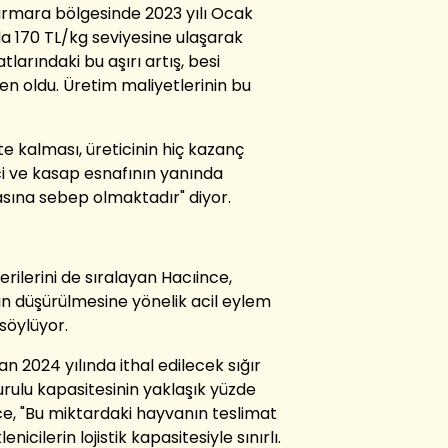
armara bölgesinde 2023 yılı Ocak
da 170 TL/kg seviyesine ulaşarak
tlarındaki bu aşırı artış, besi
den oldu. Üretim maliyetlerinin bu
te kalması, üreticinin hiç kazanç
i ve kasap esnafının yanında
sına sebep olmaktadır" diyor.
ilerini de sıralayan Hacıince,
ının düşürülmesine yönelik acil eylem
söylüyor.
n 2024 yılında ithal edilecek sığır
rulu kapasitesinin yaklaşık yüzde
ce, "Bu miktardaki hayvanın teslimat
nicilerin lojistik kapasitesiyle sınırlı.