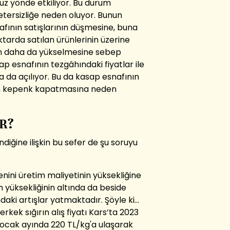
uz yönde etkiliyor. Bu durum
etersizliğe neden oluyor. Bunun
fının satışlarının düşmesine, buna
ktarda satılan ürünlerinin üzerine
nın daha da yükselmesine sebep
sap esnafının tezgâhındaki fiyatlar ile
 da açılıyor. Bu da kasap esnafının
nun kepenk kapatmasına neden
R?
diğine ilişkin bu sefer de şu soruyu
nini üretim maliyetinin yüksekliğine
 yüksekliğinin altında da beside
daki artışlar yatmaktadır. Şöyle ki...
erkek sığırın alış fiyatı Kars’ta 2023
n ocak ayında 220 TL/kg'a ulaşarak