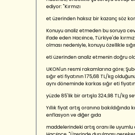
ediyor: "Kırmızı
et üzerinden haksız bir kazanç söz k
Konuyu analiz etmeden bu soruya ce
ifade eden Hacıince, Türkiye'de kırmızı 
olması nedeniyle, konuyu özellikle sığı
eti üzerinden analiz etmenin doğru ol
UKON'un resmi rakamlarına göre; Şub
sığır eti fiyatının 175,68 TL/kg olduğu
aynı döneminde karkas sığır eti fiyatı
yüzde 85'lik bir artışla 324,98 TL/kg se
Yıllık fiyat artış oranına bakıldığında kar
enflasyon ve diğer gıda
maddelerindeki artış oranı ile uyumlu
Hacıince, "Üzerinde durulması gereken 