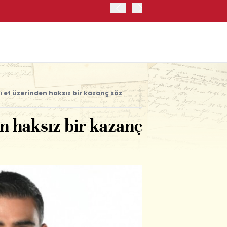
ABD HAZİNE BAKANLIĞI'NIN
ı et üzerinden haksız bir kazanç söz
en haksız bir kazanç