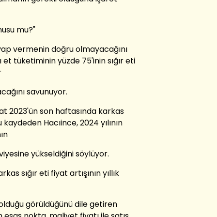
onusu mu?"
vap vermenin doğru olmayacağını
et tüketiminin yüzde 75'inin sığır eti
r
acağını savunuyor.
at 2023'ün son haftasında karkas
nu kaydeden Hacıince, 2024 yılının
nın
viyesine yükseldiğini söylüyor.
kas sığır eti fiyat artışının yıllık
 olduğu görüldüğünü dile getiren
esas nokta, maliyet fiyatı ile satış