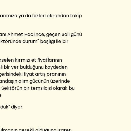
larımıza ya da bizleri ekrandan takip
kanı Ahmet Hacıince, geçen Salı günü
ktöründe durum" başlığı ile bir
selen kırmızı et fiyatlarının
 bir yer bulduğunu kaydeden
erisindeki fiyat artış oranının
vatandaşın alım gücünün üzerinde
 Sektörün bir temsilcisi olarak bu
e
dük" diyor.
ulmanın gerekli olduğuna işaret