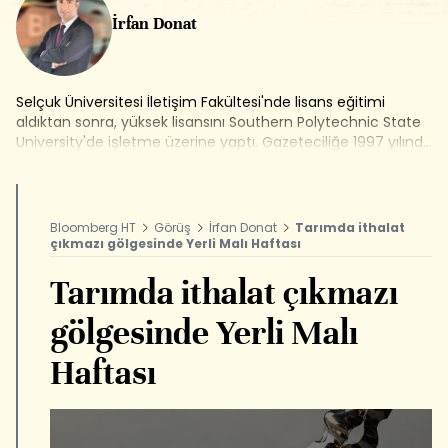
İrfan Donat
Selçuk Üniversitesi İletişim Fakültesi'nde lisans eğitimi
aldıktan sonra, yüksek lisansını Southern Polytechnic State
University'de işletme üzerine yaptı. Gazeteciliğe 1997 yılında
Milliyet Gazetesi'nde başladı. 2009-2012 yılları arasında
Sabah Gazetesi'nde ekonomi editörü olarak çalıştı. Enerji,
tarım ve gıda sektörüne yönelik haber, araştırma ve
röportajlara imza attı. 2013 yılından bu yana Bloomberg
Bloomberg HT
Görüş
İrfan Donat
Tarımda ithalat
HT'de tarım editörü olarak görev alıyor. Bloomberg HT
çıkmazı gölgesinde Yerli Malı Haftası
Televizyonu'nda Tarım Analiz, Akıllı Tarım ve Mevsiminde
Tarım programlarını hazırlayıp sunuyor. İrfan Donat,
Tarımda ithalat çıkmazı
www.bloomberght.com sitesinde de tarım ve gıda
sektörüne yönelik köşe yazıları yazıyor.
gölgesinde Yerli Malı
Haftası