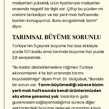
maliyetleri yükseldi, ürün fiyatlarıyla maliyetler
arasında negatif bir ilişki var. Çiftçi bu yüzden mi
üretimi terkediyor ve biz yerli malı haftasında
bunları konuşuyoruz. Bunu sorgulamak lazım”
diyor.
TARIMSAL BÜYÜME SORUNLU
Türkiye’nin 3.çeyrek büyüme hızı baz etkisiyle
yüzde 11,1’i buldu ama tarımda büyüme hızı yüzde
2,8 seviyesinde.
“Bu kadar desteklemelere rağmen Türkiye
ekonomisinin 4’te biri oranında tarımı
büyütebilmişiz” diyen Prof. Dr. Gülçubuk, “Burada
bir sorun var.
Tarım büyümediği sürece bizim
yerli malı haftasında kendi ürünlerimizden
söz etme şansımız yok
. İnsanların gıda
güvencesini sağlayamadığımız sürece diğer
sektörlerdeki büyüme gelecek açısından kaygı