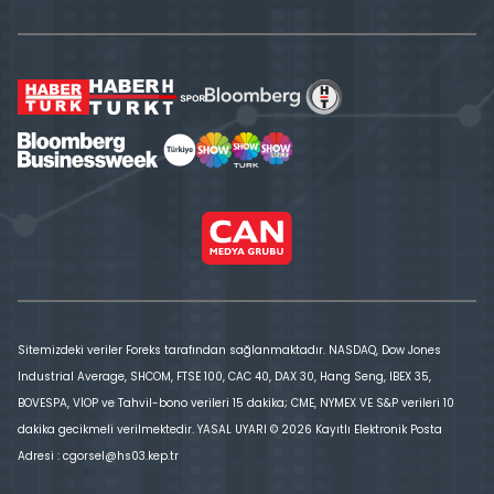
Sitemizdeki veriler Foreks tarafından sağlanmaktadır. NASDAQ, Dow Jones
Industrial Average, SHCOM, FTSE 100, CAC 40, DAX 30, Hang Seng, IBEX 35,
BOVESPA, VİOP ve Tahvil-bono verileri 15 dakika; CME, NYMEX VE S&P verileri 10
dakika gecikmeli verilmektedir. YASAL UYARI © 2026 Kayıtlı Elektronik Posta
Adresi : cgorsel@hs03.kep.tr