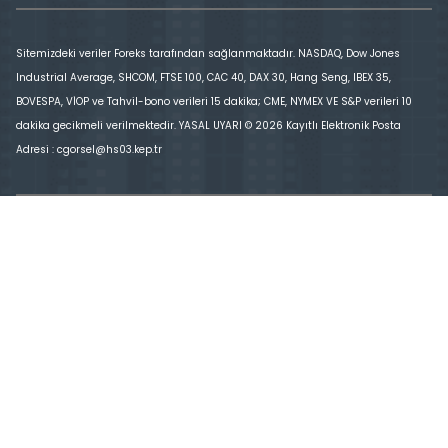
Sitemizdeki veriler Foreks tarafından sağlanmaktadır. NASDAQ, Dow Jones
Industrial Average, SHCOM, FTSE 100, CAC 40, DAX 30, Hang Seng, IBEX 35,
BOVESPA, VİOP ve Tahvil-bono verileri 15 dakika; CME, NYMEX VE S&P verileri 10
dakika gecikmeli verilmektedir. YASAL UYARI © 2026 Kayıtlı Elektronik Posta
Adresi : cgorsel@hs03.kep.tr