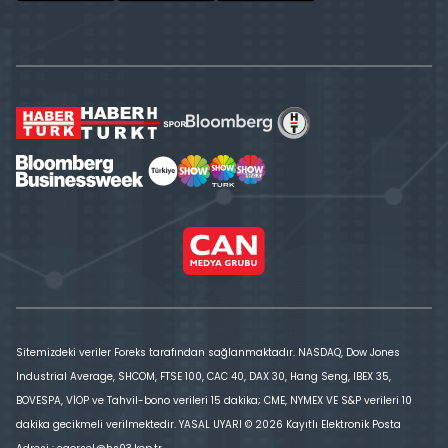
Sitemizdeki veriler Foreks tarafından sağlanmaktadır. NASDAQ, Dow Jones
Industrial Average, SHCOM, FTSE 100, CAC 40, DAX 30, Hang Seng, IBEX 35,
BOVESPA, VİOP ve Tahvil-bono verileri 15 dakika; CME, NYMEX VE S&P verileri 10
dakika gecikmeli verilmektedir. YASAL UYARI © 2026 Kayıtlı Elektronik Posta