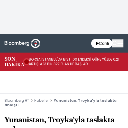
Canlı
SON
BORSA İSTANBUL'DA BIST 100 ENDEKSİ GÜNE YÜZDE 0,21
GÜ
DAKİKA
ARTIŞLA 13 BİN 827 PUAN İLE BAŞLADI
TA
Bloomberg HT
Haberler
Yunanistan, Troyka'yla taslakta
anlaştı
Yunanistan, Troyka'yla taslakta