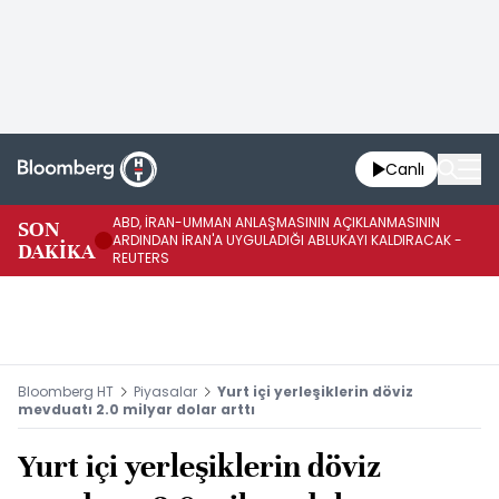
Canlı
ABD, İRAN-UMMAN ANLAŞMASININ AÇIKLANMASININ
AB
SON
ARDINDAN İRAN'A UYGULADIĞI ABLUKAYI KALDIRACAK -
GE
DAKİKA
REUTERS
UY
Bloomberg HT
Piyasalar
Yurt içi yerleşiklerin döviz
mevduatı 2.0 milyar dolar arttı
Yurt içi yerleşiklerin döviz