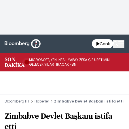
Canlı
SON
MICROSOFT, YENİ NESİL YAPAY ZEKA ÇİP ÜRETİMİNİ
HA
DAKİKA
GELECEK YIL ARTIRACAK -BN
Mİ
Bloomberg HT
Haberler
Zimbabve Devlet Başkanı istifa etti
Zimbabve Devlet Başkanı istifa
etti