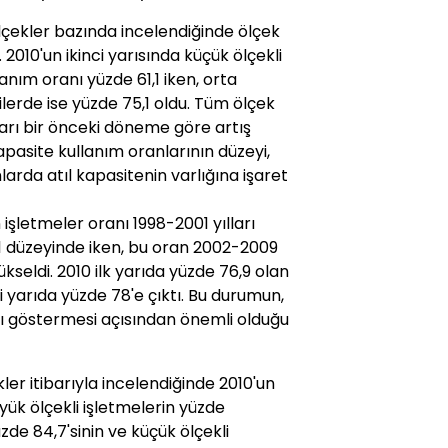
çekler bazında incelendiğinde ölçek
2010'un ikinci yarısında küçük ölçekli
nım oranı yüzde 61,1 iken, orta
ilerde ise yüzde 75,1 oldu. Tüm ölçek
arı bir önceki döneme göre artış
kapasite kullanım oranlarının düzeyi,
rda atıl kapasitenin varlığına işaret
letmeler oranı 1998-2001 yılları
1 düzeyinde iken, bu oran 2002-2009
ükseldi. 2010 ilk yarıda yüzde 76,9 olan
i yarıda yüzde 78'e çıktı. Bu durumun,
ını göstermesi açısından önemli olduğu
ler itibarıyla incelendiğinde 2010'un
yük ölçekli işletmelerin yüzde
üzde 84,7'sinin ve küçük ölçekli