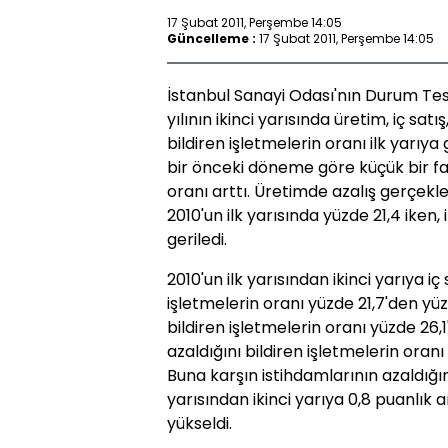
17 Şubat 2011, Perşembe 14:05
Güncelleme :
17 Şubat 2011, Perşembe 14:05
İstanbul Sanayi Odası'nın Durum Tes
yılının ikinci yarısında üretim, iç satı
bildiren işletmelerin oranı ilk yarıy
bir önceki döneme göre küçük bir far
oranı arttı. Üretimde azalış gerçekleş
2010'un ilk yarısında yüzde 21,4 iken,
geriledi.
2010'un ilk yarısından ikinci yarıya iç 
işletmelerin oranı yüzde 21,7'den yüzd
bildiren işletmelerin oranı yüzde 26,1
azaldığını bildiren işletmelerin oranı
Buna karşın istihdamlarının azaldığını
yarısından ikinci yarıya 0,8 puanlık a
yükseldi.