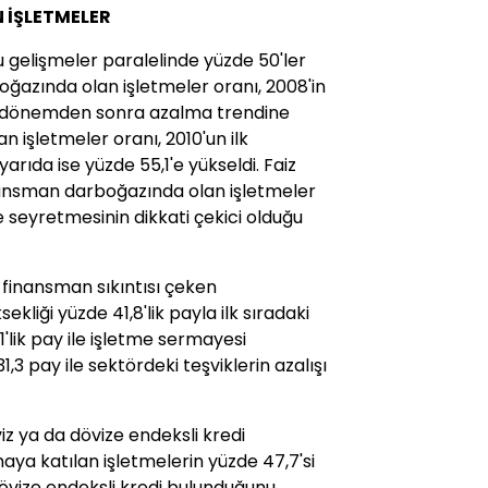
 İŞLETMELER
gelişmeler paralelinde yüzde 50'ler
ğazında olan işletmeler oranı, 2008'in
. Bu dönemden sonra azalma trendine
n işletmeler oranı, 2010'un ilk
 yarıda ise yüzde 55,1'e yükseldi. Faiz
nansman darboğazında olan işletmeler
e seyretmesinin dikkati çekici olduğu
a finansman sıkıntısı çeken
ekliği yüzde 41,8'lik payla ilk sıradaki
1'lik pay ile işletme sermayesi
1,3 pay ile sektördeki teşviklerin azalışı
z ya da dövize endeksli kredi
şmaya katılan işletmelerin yüzde 47,7'si
dövize endeksli kredi bulunduğunu