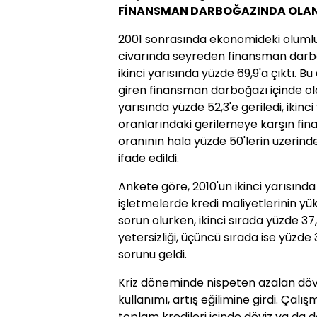
FİNANSMAN DARBOĞAZINDA OLAN
2001 sonrasında ekonomideki olumlu 
civarında seyreden finansman darbo
ikinci yarısında yüzde 69,9'a çıktı
giren finansman darboğazı içinde ola
yarısında yüzde 52,3'e geriledi, ikinci
oranlarındaki gerilemeye karşın fi
oranının hala yüzde 50'lerin üzerind
ifade edildi.
Ankete göre, 2010'un ikinci yarısınd
işletmelerde kredi maliyetlerinin yüks
sorun olurken, ikinci sırada yüzde 37,
yetersizliği, üçüncü sırada ise yüzde 3
sorunu geldi.
Kriz döneminde nispeten azalan dövi
kullanımı, artış eğilimine girdi. Çalı
toplam kredileri içinde döviz ya da 