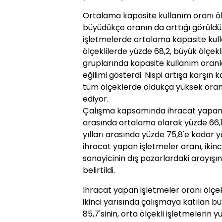
Ortalama kapasite kullanım oranı öl
büyüdükçe oranın da arttığı görüldü. 
işletmelerde ortalama kapasite kulla
ölçeklilerde yüzde 68,2, büyük ölçekl
gruplarında kapasite kullanım oranl
eğilimi gösterdi. Nispi artışa karşın 
tüm ölçeklerde oldukça yüksek oranla
ediyor.
Çalışma kapsamında ihracat yapan iş
arasında ortalama olarak yüzde 66,
yılları arasında yüzde 75,8'e kadar y
ihracat yapan işletmeler oranı, ikinc
sanayicinin dış pazarlardaki arayış
belirtildi.
İhracat yapan işletmeler oranı ölçek
ikinci yarısında çalışmaya katılan bü
85,7'sinin, orta ölçekli işletmelerin y