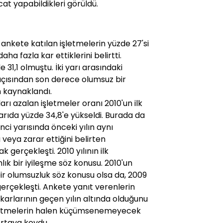
at yapabildikleri görüldü.
 ankete katılan işletmelerin yüzde 27'si
ha fazla kar ettiklerini belirtti.
e 31,1 olmuştu. İki yarı arasındaki
lık açısından son derece olumsuz bir
n kaynaklandı.
rı azalan işletmeler oranı 2010'un ilk
yarıda yüzde 34,8'e yükseldi. Burada da
inci yarısında önceki yılın aynı
 veya zarar ettiğini belirten
k gerçekleşti. 2010 yılının ilk
lık bir iyileşme söz konusu. 2010'un
 bir olumsuzluk söz konusu olsa da, 2009
 gerçekleşti. Ankete yanıt verenlerin
karlarının geçen yılın altında olduğunu
 işletmelerin halen küçümsenemeyecek
ortaya koydu.