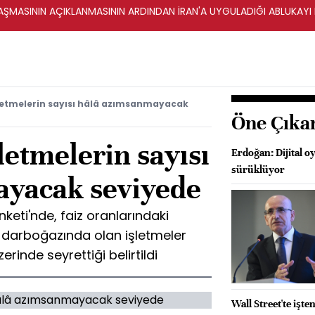
ŞMASININ AÇIKLANMASININ ARDINDAN İRAN'A UYGULADIĞI ABLUKAYI
letmelerin sayısı hâlâ azımsanmayacak
Öne Çıka
letmelerin sayısı
Erdoğan: Dijital o
sürüklüyor
ayacak seviyede
eti'nde, faiz oranlarındaki
 darboğazında olan işletmeler
erinde seyrettiği belirtildi
Wall Street'te işt