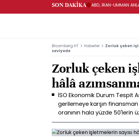
SON DAKİKA
ABD, İRAN-UMMAN ANLA
Bloomberg HT
Haberler
Zorluk çeken iş
seviyede
Zorluk çeken iş
hâlâ azımsanm
İSO Ekonomik Durum Tespit Ank
gerilemeye karşın finansman
oranının hala yüzde 50'lerin üz