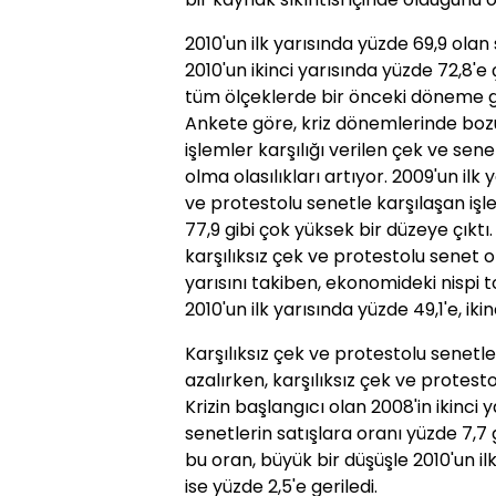
2010'un ilk yarısında yüzde 69,9 olan
2010'un ikinci yarısında yüzde 72,8'e
tüm ölçeklerde bir önceki döneme gör
Ankete göre, kriz dönemlerinde bozu
işlemler karşılığı verilen çek ve sen
olma olasılıkları artıyor. 2009'un ilk 
ve protestolu senetle karşılaşan işle
77,9 gibi çok yüksek bir düzeye çıktı
karşılıksız çek ve protestolu senet or
yarısını takiben, ekonomideki nispi 
2010'un ilk yarısında yüzde 49,1'e, iki
Karşılıksız çek ve protestolu senetle
azalırken, karşılıksız çek ve protest
Krizin başlangıcı olan 2008'in ikinci 
senetlerin satışlara oranı yüzde 7,7 
bu oran, büyük bir düşüşle 2010'un ilk
ise yüzde 2,5'e geriledi.