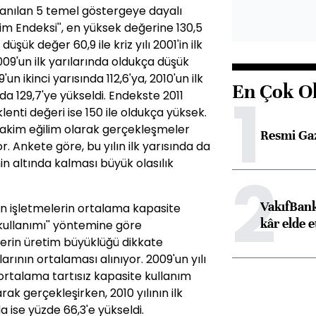
lanılan 5 temel göstergeye dayalı
im Endeksi'', en yüksek değerine 130,5
düşük değer 60,9 ile kriz yılı 2001'in ilk
2009'un ilk yarılarında oldukça düşük
n ikinci yarısında 112,6'ya, 2010'un ilk
En Çok O
1
 da 129,7'ye yükseldi. Endekste 2011
klenti değeri ise 150 ile oldukça yüksek.
hakim eğilim olarak gerçekleşmeler
Resmi Ga
or. Ankete göre, bu yılın ilk yarısında da
n altında kalması büyük olasılık
2
VakıfBank
 işletmelerin ortalama kapasite
kâr elde e
e kullanımı'' yöntemine göre
erin üretim büyüklüğü dikkate
rının ortalaması alınıyor. 2009'un yılı
e ortalama tartısız kapasite kullanım
rak gerçekleşirken, 2010 yılının ilk
da ise yüzde 66,3'e yükseldi.