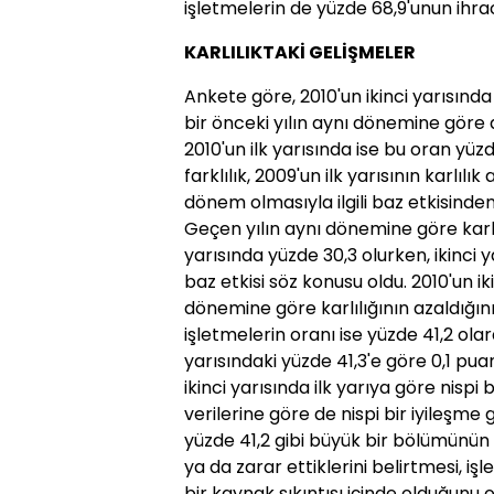
işletmelerin de yüzde 68,9'unun ihrac
KARLILIKTAKİ GELİŞMELER
Ankete göre, 2010'un ikinci yarısında
bir önceki yılın aynı dönemine göre da
2010'un ilk yarısında ise bu oran yüzd
farklılık, 2009'un ilk yarısının karlı
dönem olmasıyla ilgili baz etkisinde
Geçen yılın aynı dönemine göre karla
yarısında yüzde 30,3 olurken, ikinci 
baz etkisi söz konusu oldu. 2010'un ik
dönemine göre karlılığının azaldığını
işletmelerin oranı ise yüzde 41,2 olara
yarısındaki yüzde 41,3'e göre 0,1 puan
ikinci yarısında ilk yarıya göre nispi
verilerine göre de nispi bir iyileşme
yüzde 41,2 gibi büyük bir bölümünün 
ya da zarar ettiklerini belirtmesi,
bir kaynak sıkıntısı içinde olduğunu 