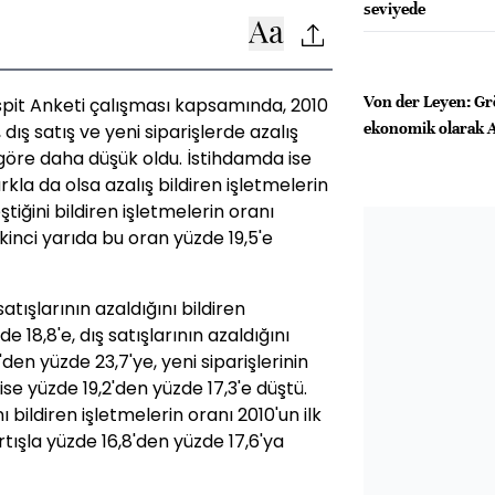
seviyede
Von der Leyen: Gr
pit Anketi çalışması kapsamında, 2010
ekonomik olarak A
ş, dış satış ve yeni siparişlerde azalış
a göre daha düşük oldu. İstihdamda ise
kla da olsa azalış bildiren işletmelerin
tiğini bildiren işletmelerin oranı
 ikinci yarıda bu oran yüzde 19,5'e
satışlarının azaldığını bildiren
e 18,8'e, dış satışlarının azaldığını
'den yüzde 23,7'ye, yeni siparişlerinin
 ise yüzde 19,2'den yüzde 17,3'e düştü.
 bildiren işletmelerin oranı 2010'un ilk
rtışla yüzde 16,8'den yüzde 17,6'ya