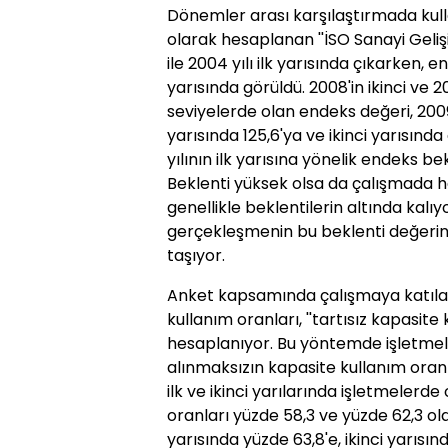
Dönemler arası karşılaştırmada kul
olarak hesaplanan ''İSO Sanayi Geliş
ile 2004 yılı ilk yarısında çıkarken, en 
yarısında görüldü. 2008'in ikinci ve 
seviyelerde olan endeks değeri, 2009'u
yarısında 125,6'ya ve ikinci yarısında
yılının ilk yarısına yönelik endeks be
Beklenti yüksek olsa da çalışmada 
genellikle beklentilerin altında kalıy
gerçekleşmenin bu beklenti değerini
taşıyor.
Anket kapsamında çalışmaya katılan
kullanım oranları, ''tartısız kapasit
hesaplanıyor. Bu yöntemde işletmel
alınmaksızın kapasite kullanım oranla
ilk ve ikinci yarılarında işletmelerd
oranları yüzde 58,3 ve yüzde 62,3 ola
yarısında yüzde 63,8'e, ikinci yarısın