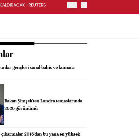
 KALDIRACAK -REUTERS
ABD DIŞİŞLERİ BAKANLIĞI
UYGULANACAK
nlar
yunlar gençleri sanal bahis ve kumara
Bakan Şimşek'ten Londra temaslarında
2026 görünümü
en çıkarmalar 2016'dan bu yana en yüksek