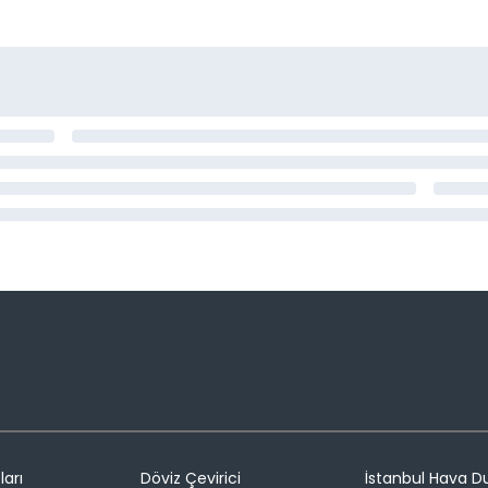
ları
Döviz Çevirici
İstanbul Hava 