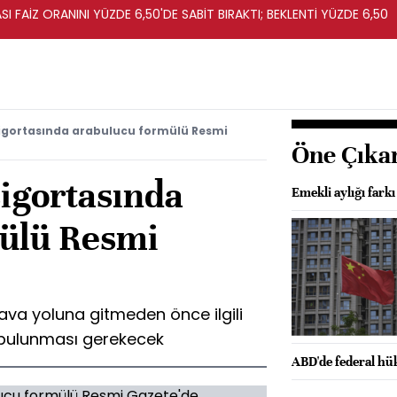
I FAİZ ORANINI YÜZDE 6,50'DE SABİT BIRAKTI; BEKLENTİ YÜZDE 6,50
sigortasında arabulucu formülü Resmi
Öne Çıka
sigortasında
Emekli aylığı fark
ülü Resmi
ava yoluna gitmeden önce ilgili
 bulunması gerekecek
ABD'de federal hü