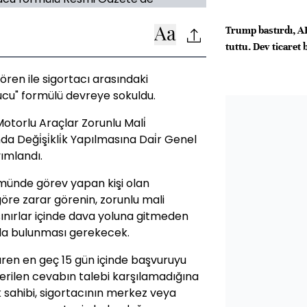
Trump bastırdı, AB
tuttu. Dev ticaret
gören ile sigortacı arasındaki
ucu" formülü devreye sokuldu.
Motorlu Araçlar Zorunlu Mali̇
a Deği̇şi̇kli̇k Yapılmasına Dai̇r Genel
ımlandı.
ümünde görev yapan kişi olan
göre zarar görenin, zorunlu mali
ınırlar içinde dava yoluna gitmeden
ruda bulunması gerekecek.
aren en geç 15 gün içinde başvuruyu
erilen cevabın talebi karşılamadığına
k sahibi, sigortacının merkez veya