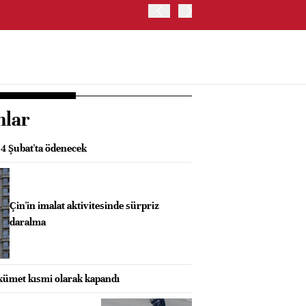
OYAK ÇİMENTO İKİNCİ ÇEY
nlar
ı 4 Şubat'ta ödenecek
Çin'in imalat aktivitesinde sürpriz
daralma
kümet kısmi olarak kapandı