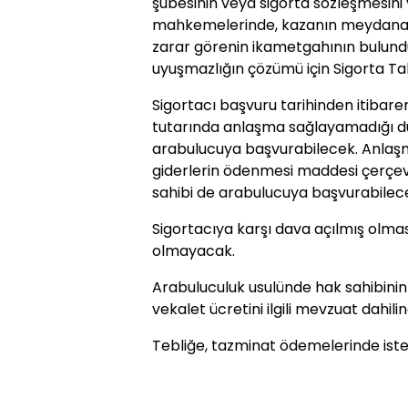
şubesinin veya sigorta sözleşmesin
mahkemelerinde, kazanın meydana 
zarar görenin ikametgahının bulun
uyuşmazlığın çözümü için Sigorta T
Sigortacı başvuru tarihinden itibare
tutarında anlaşma sağlayamadığı du
arabulucuya başvurabilecek. Anlaşma
giderlerin ödenmesi maddesi çerçe
sahibi de arabulucuya başvurabilec
Sigortacıya karşı dava açılmış olm
olmayacak.
Arabuluculuk usulünde hak sahibinin 
vekalet ücretini ilgili mevzuat dahil
Tebliğe, tazminat ödemelerinde isten