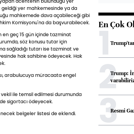
i yapan acentenin bulunduğu yer
geldiği yer mahkemesinde ya da
duğu mahkemede dava açabileceği gibi
ahkim Komisyonu'na da başvurabilecek.
En Çok O
1
n en geç 15 gün içinde tazminat
rumda, söz konusu tutar için
Trump'tan
 sağladığı tutarı ise tazminat ve
vesinde hak sahibine ödeyecek. Hak
2
ek.
Trump: İr
ası, arabulucuya müracaata engel
varabiliri
3
vekil ile temsil edilmesi durumunda
inde sigortacı ödeyecek.
Resmi Ga
ecek belgeler listesi de eklendi.