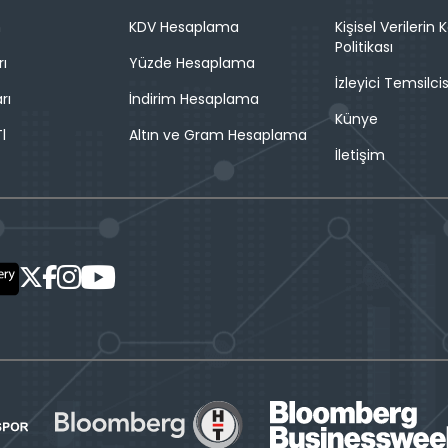
n
KDV Hesaplama
Kişisel Verilerin
Politikası
rı
Yüzde Hesaplama
İzleyici Temsilcis
rı
İndirim Hesaplama
Künye
l
Altın ve Gram Hesaplama
İletişim