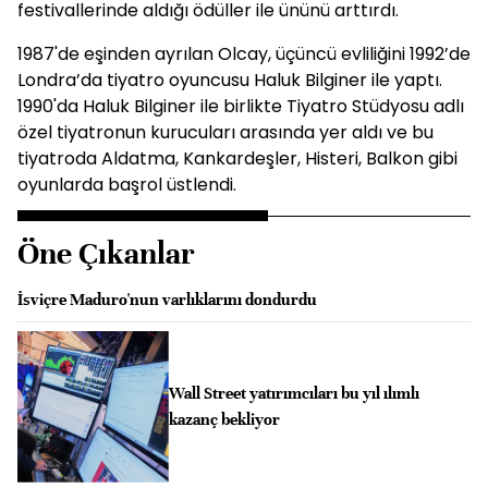
festivallerinde aldığı ödüller ile ününü arttırdı.
1987'de eşinden ayrılan Olcay, üçüncü evliliğini 1992’de
Londra’da tiyatro oyuncusu Haluk Bilginer ile yaptı.
1990'da Haluk Bilginer ile birlikte Tiyatro Stüdyosu adlı
özel tiyatronun kurucuları arasında yer aldı ve bu
tiyatroda Aldatma, Kankardeşler, Histeri, Balkon gibi
oyunlarda başrol üstlendi.
Öne Çıkanlar
İsviçre Maduro'nun varlıklarını dondurdu
Wall Street yatırımcıları bu yıl ılımlı
kazanç bekliyor