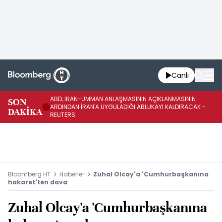
Canlı
ABD, İRAN-UMMAN ANLAŞMASININ AÇIKLANMASININ
AB
SON
ARDINDAN İRAN'A UYGULADIĞI ABLUKAYI KALDIRACAK -
GE
DAKİKA
REUTERS
UY
Bloomberg HT
Haberler
Zuhal Olcay'a 'Cumhurbaşkanına
hakaret'ten dava
Zuhal Olcay'a 'Cumhurbaşkanına