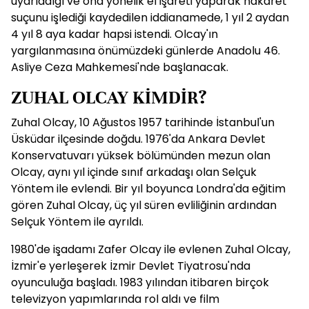
uyarladığı ve ona yönelik el işareti yaparak hakaret
suçunu işlediği kaydedilen iddianamede, 1 yıl 2 aydan
4 yıl 8 aya kadar hapsi istendi. Olcay'ın
yargılanmasına önümüzdeki günlerde Anadolu 46.
Asliye Ceza Mahkemesi'nde başlanacak.
ZUHAL OLCAY KİMDİR?
Zuhal Olcay, 10 Ağustos 1957 tarihinde İstanbul'un
Üsküdar ilçesinde doğdu. 1976'da Ankara Devlet
Konservatuvarı yüksek bölümünden mezun olan
Olcay, aynı yıl içinde sınıf arkadaşı olan Selçuk
Yöntem ile evlendi. Bir yıl boyunca Londra'da eğitim
gören Zuhal Olcay, üç yıl süren evliliğinin ardından
Selçuk Yöntem ile ayrıldı.
1980'de işadamı Zafer Olcay ile evlenen Zuhal Olcay,
İzmir'e yerleşerek İzmir Devlet Tiyatrosu'nda
oyunculuğa başladı. 1983 yılından itibaren birçok
televizyon yapımlarında rol aldı ve film