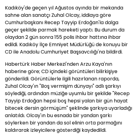
Kadıköy'de geçen yıl Ağustos ayında bir mekanda
sahne alan sanatçı Zuhal Olcay, iddiaya göre
Cumhurbaşkanı Recep Tayyip Erdoğan'la dalga
geçer şekilde parmak hareketi yaptı. Bu durum da
olaydan 2 gün sonra 155 polis ihbar hattına ihbar
edildi. Kadıköy İlçe Emniyet Müdürlüğü de konuyu bir
CD ile Anadolu Cumhuriyet Başsavcılığı'na bildirdi.
Habertürk Haber Merkezi'nden Arzu Kaya'nın
haberine göre; CD içindeki görüntüleri bilirkişiye
gönderildi. Görüntülerle ilgili hazırlanan raporda,
Zuhal Olcay'ın "Boş vermişim dünyayı" adlı şarkıyı
söylediği, ardından müziğe uyumlu bir şekilde "Recep
Tayyip Erdoğan hepsi boş hepsi yalan bir gün hayat
bitecek dersin görmüşüm" şeklinde şarkıya uyarladığı
anlatıldı. Olcay'ın bu esnada bir yandan şarkı
söylerken bir yandan da sol elinin orta parmağını
kaldırarak izleyicilere gösterdiği kaydedildi.