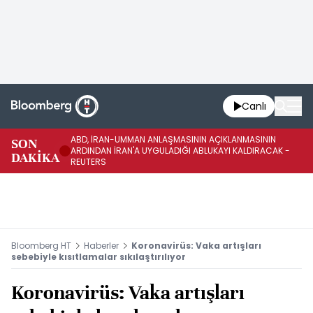
Canlı
ABD, İRAN-UMMAN ANLAŞMASININ AÇIKLANMASININ
AB
SON
ARDINDAN İRAN'A UYGULADIĞI ABLUKAYI KALDIRACAK -
GE
DAKİKA
REUTERS
UY
Bloomberg HT
Haberler
Koronavirüs: Vaka artışları
sebebiyle kısıtlamalar sıkılaştırılıyor
Koronavirüs: Vaka artışları