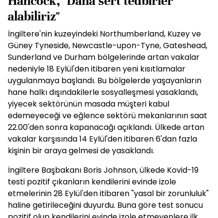
Hancock, "Daha sert tedbirler
alabiliriz"
İngiltere'nin kuzeyindeki Northumberland, Kuzey ve
Güney Tyneside, Newcastle-upon-Tyne, Gateshead,
Sunderland ve Durham bölgelerinde artan vakalar
nedeniyle 18 Eylül'den itibaren yeni kısıtlamalar
uygulanmaya başlandı. Bu bölgelerde yaşayanların
hane halkı dışındakilerle sosyalleşmesi yasaklandı,
yiyecek sektörünün masada müşteri kabul
edemeyeceği ve eğlence sektörü mekanlarının saat
22.00'den sonra kapanacağı açıklandı. Ülkede artan
vakalar karşısında 14 Eylül'den itibaren 6'dan fazla
kişinin bir araya gelmesi de yasaklandı.
İngiltere Başbakanı Boris Johnson, ülkede Kovid-19
testi pozitif çıkanların kendilerini evinde izole
etmelerinin 28 Eylül'den itibaren "yasal bir zorunluluk"
haline getirileceğini duyurdu. Buna göre test sonucu
pozitif olup kendilerini evinde izole etmeyenlere ilk