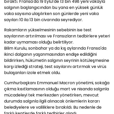
bıraktı. Fransa'da 19 Eylül'de 13 bin 498 yeni vakayla
salgının başlangıcından bu yana en yüksek günlük
vaka sayısına ulaşılırken son günlerde yeni vaka
sayıları 10 ila 13 bin civarında seyrediyor.
Rakamların yükselmesinin sebebinin ise test
sayılarının artırılması ve Fransızların tedbirlere yeteri
kadar uymaması olduğu belirtiliyor.
Bilim Kurulu, sonbahar ya da kış aylarında Fransa'da
ikinci dalganın yaşanmasından endişe edildiğini
bildirirken, hükümetin salgının seyrinin kötüleşmesine
karşı izlediği strateji, test sayılarını artırmak ve virüs
bulaşanları izole etmek oldu.
Cumhurbaşkanı Emmanuel Macron yönetimi, sokağa
çıkma kısıtlamasının olduğu mart ve nisanda salgınla
mücadeleyi tek merkezden yönetirken, mevcut
durumda salgınla ilgili alınacak önlemlerin kararı
belediyelere ve valiliklere bırakıldı. Bu nedenle de
farklı kentlerde farklı tedbirler alındı.