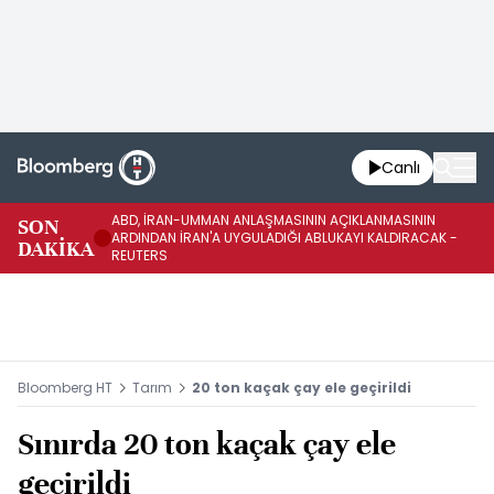
Canlı
ABD, İRAN-UMMAN ANLAŞMASININ AÇIKLANMASININ
AB
SON
ARDINDAN İRAN'A UYGULADIĞI ABLUKAYI KALDIRACAK -
GE
DAKİKA
REUTERS
UY
Bloomberg HT
Tarım
20 ton kaçak çay ele geçirildi
Sınırda 20 ton kaçak çay ele
geçirildi