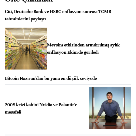
Citi, Deutsche Bank ve HSBC enflasyon sonrası TCMB
tahminlerini paylaştı
Mevsim etkisinden arındırılmış aylık
enflasyon Ekim'de geriledi
Bitcoin Haziran'dan bu yana en düşük seviyede
2008 krizi kahini Nvidia ve Palantir'e
mesafeli