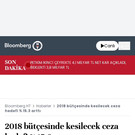
Canlı
SON
PETKİM İKİNCİ ÇEYREKTE 4,1 MİLYAR TL NET KAR AÇIKLADI,
İR
DAKİKA
BEKLENTİ 3,8 MİLYAR TL
UY
Bloomberg HT
Haberler
2018 bütçesinde kesilecek ceza
hedefi % 15.3 arttı
2018 bütçesinde kesilecek ceza