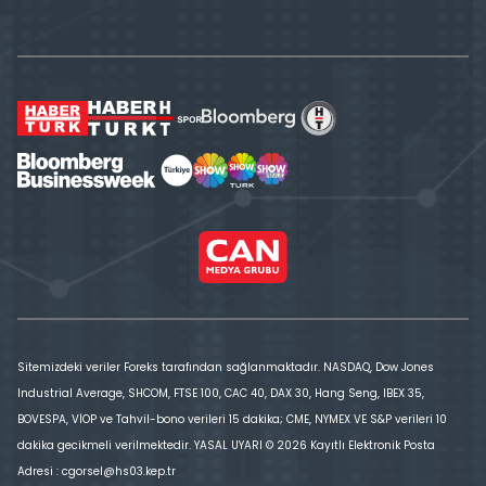
Sitemizdeki veriler Foreks tarafından sağlanmaktadır. NASDAQ, Dow Jones
Industrial Average, SHCOM, FTSE 100, CAC 40, DAX 30, Hang Seng, IBEX 35,
BOVESPA, VİOP ve Tahvil-bono verileri 15 dakika; CME, NYMEX VE S&P verileri 10
dakika gecikmeli verilmektedir. YASAL UYARI © 2026 Kayıtlı Elektronik Posta
Adresi : cgorsel@hs03.kep.tr