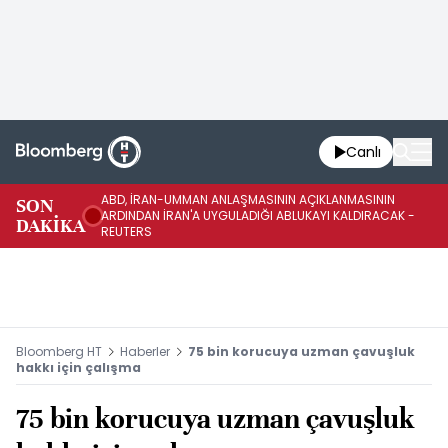
Canlı
ABD, İRAN-UMMAN ANLAŞMASININ AÇIKLANMASININ
AB
SON
ARDINDAN İRAN'A UYGULADIĞI ABLUKAYI KALDIRACAK -
GE
DAKİKA
REUTERS
UY
Bloomberg HT
Haberler
75 bin korucuya uzman çavuşluk
hakkı için çalışma
75 bin korucuya uzman çavuşluk