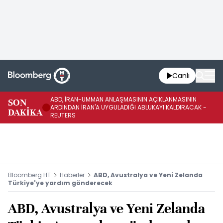
Canlı
ABD, İRAN-UMMAN ANLAŞMASININ AÇIKLANMASININ
AB
SON
ARDINDAN İRAN'A UYGULADIĞI ABLUKAYI KALDIRACAK -
GE
DAKİKA
REUTERS
UY
Bloomberg HT
Haberler
ABD, Avustralya ve Yeni Zelanda
Türkiye'ye yardım gönderecek
ABD, Avustralya ve Yeni Zelanda