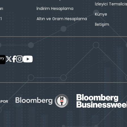
İzleyici Temsilcis
rı
İndirim Hesaplama
Künye
l
Altın ve Gram Hesaplama
İletişim