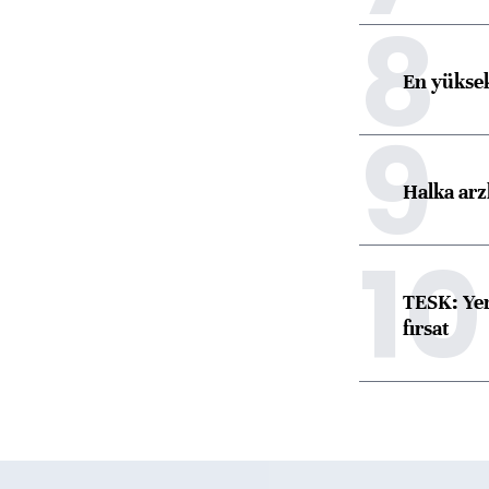
8
En yüksek
9
Halka arz
10
TESK: Yen
fırsat