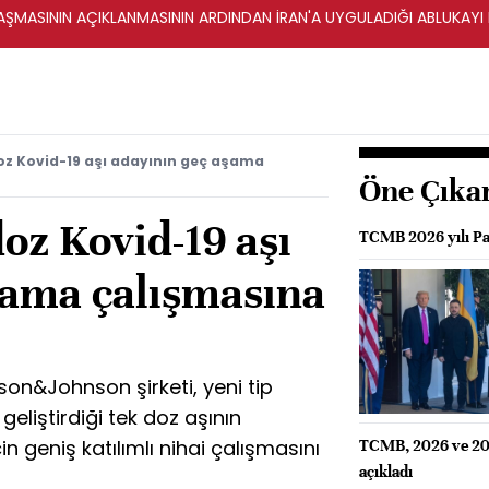
ŞMASININ AÇIKLANMASININ ARDINDAN İRAN'A UYGULADIĞI ABLUKAYI
doz Kovid-19 aşı adayının geç aşama
Öne Çıka
doz Kovid-19 aşı
TCMB 2026 yılı Par
şama çalışmasına
on&Johnson şirketi, yeni tip
geliştirdiği tek doz aşının
 geniş katılımlı nihai çalışmasını
TCMB, 2026 ve 2027
açıkladı