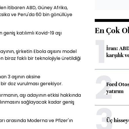
nden itibaren ABD, Güney Afrika,
eksika ve Peru'da 60 bin gönüllüye
En Çok O
geniş katılımlı Kovid-19 aşı
1
İran: ABD 
yının, şirketin Ebola aşısını model
karşılık v
biraz faklı bir teknolojiyle üretildiği
2
an 3 aşının aksine
bir doz vurulması gerekiyor.
Ford Otos
yatırım
ştırmanın, aşı adayının etkisi hakkında
3
alınmasını sağlayacak kadar geniş
Üç hisseye
rı arasında Moderna ve Pfizer'ın