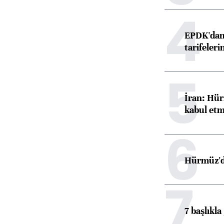
4
EPDK'dan 
tarifeleri
5
İran: Hür
kabul etm
6
Hürmüz'de
7
7 başlıkla