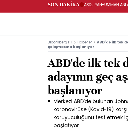
SON DAKİKA
ABD, İRAN-UMMAN ANLA
Bloomberg HT
Haberler
ABD'de ilk tek 
çalışmasına başlanıyor
ABD'de ilk tek 
adayının geç a
başlanıyor
Merkezi ABD'de bulunan Johns
koronavirüse (Kovid-19) karşı 
koruyuculuğunu test etmek için
başlatıyor