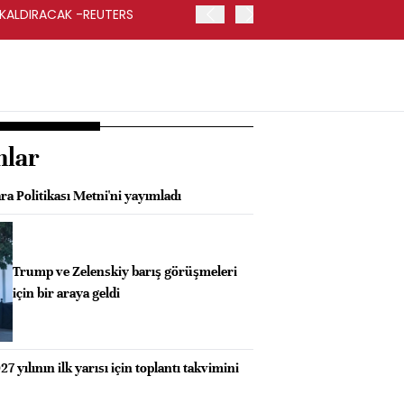
 KALDIRACAK -REUTERS
ABD DIŞİŞLERİ BAKANLIĞI
UYGULANACAK
nlar
a Politikası Metni'ni yayımladı
Trump ve Zelenskiy barış görüşmeleri
için bir araya geldi
 yılının ilk yarısı için toplantı takvimini