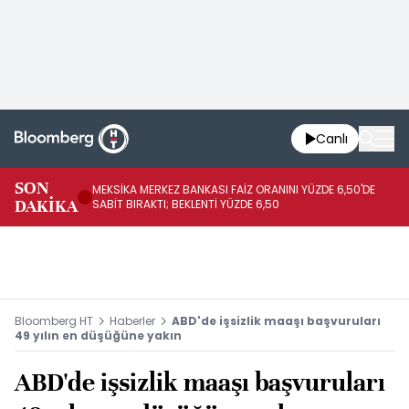
Canlı
SON
MEKSİKA MERKEZ BANKASI FAİZ ORANINI YÜZDE 6,50'DE
OY
DAKİKA
SABİT BIRAKTI; BEKLENTİ YÜZDE 6,50
AÇ
Bloomberg HT
Haberler
ABD'de işsizlik maaşı başvuruları
49 yılın en düşüğüne yakın
ABD'de işsizlik maaşı başvuruları