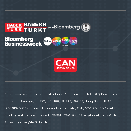
Sitemizdeki veriler Foreks tarafından sağlanmaktadır. NASDAQ, Dow Jones
Industrial Average, SHCOM, FTSE 100, CAC 40, DAX 30, Hang Seng, IBEX 35,
BOVESPA, VİOP ve Tahvil-bono verileri 15 dakika; CME, NYMEX VE S&P verileri 10
dakika gecikmeli verilmektedir. YASAL UYARI © 2026 Kayıtlı Elektronik Posta
Adresi : cgorsel@hs03.kep.tr