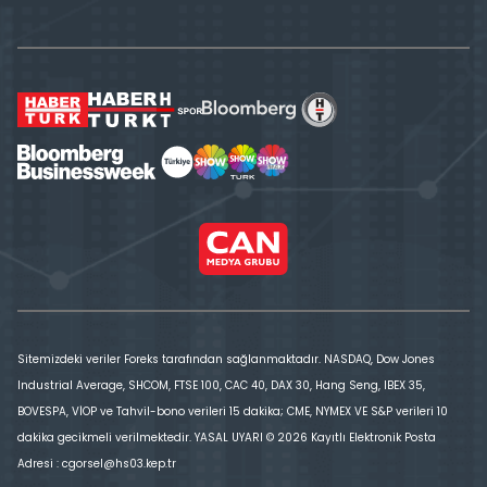
Sitemizdeki veriler Foreks tarafından sağlanmaktadır. NASDAQ, Dow Jones
Industrial Average, SHCOM, FTSE 100, CAC 40, DAX 30, Hang Seng, IBEX 35,
BOVESPA, VİOP ve Tahvil-bono verileri 15 dakika; CME, NYMEX VE S&P verileri 10
dakika gecikmeli verilmektedir. YASAL UYARI © 2026 Kayıtlı Elektronik Posta
Adresi : cgorsel@hs03.kep.tr