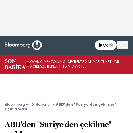
Canlı
İR
SON
OYAK ÇİMENTO İKİNCİ ÇEYREKTE 2 MİLYAR TL NET KAR
YÖ
DAKİKA
AÇIKLADI; BEKLENTİ 1,5 MİLYAR TL
OL
Bloomberg HT
Haberler
ABD'den "Suriye'den çekilme"
açıklaması
ABD'den "Suriye'den çekilme"