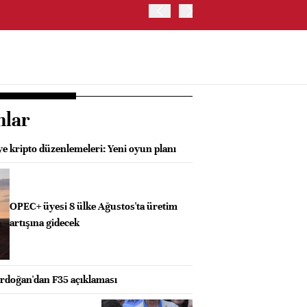
TRUMP: WARSH OLDUKÇA 
nlar
e kripto düzenlemeleri: Yeni oyun planı
OPEC+ üyesi 8 ülke Ağustos'ta üretim
artışına gidecek
doğan'dan F35 açıklaması