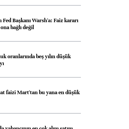
 Fed Başkanı Warsh'a: Faiz kararı
na bağlı değil
luk oranlarında beş yılın düşük
yı
t faizi Mart'tan bu yana en düşük
 yabancının en çok alım satım