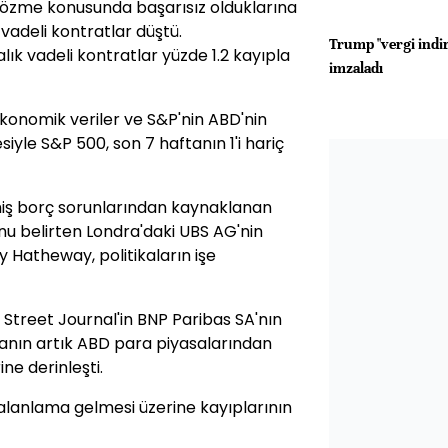
ni çözme konusunda başarısız olduklarına
vadeli kontratlar düştü.
Trump "vergi indir
ık vadeli kontratlar yüzde 1.2 kayıpla
imzaladı
onomik veriler ve S&P'nin ABD'nin
yle S&P 500, son 7 haftanın 1'i hariç
iş borç sorunlarından kaynaklanan
nu belirten Londra'daki UBS AG'nin
y Hatheway, politikaların işe
l Street Journal'in BNP Paribas SA'nın
nkanın artık ABD para piyasalarından
ne derinleşti.
yalanlama gelmesi üzerine kayıplarının