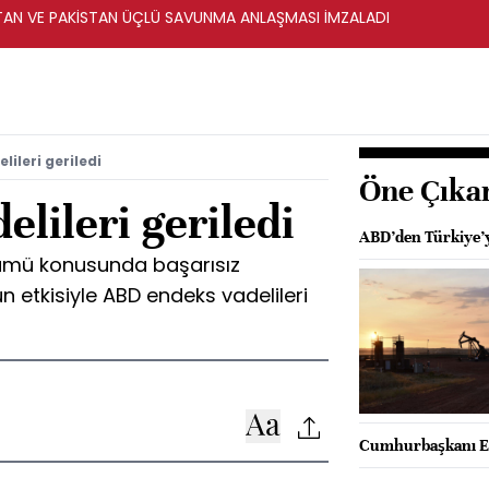
STAN VE PAKİSTAN ÜÇLÜ SAVUNMA ANLAŞMASI İMZALADI
ileri geriledi
Öne Çıka
lileri geriledi
ABD’den Türkiye’y
zümü konusunda başarısız
n etkisiyle ABD endeks vadelileri
Cumhurbaşkanı Er