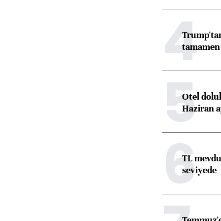
4
Trump'tan
tamamen o
5
Otel dolu
Haziran a
6
TL mevdua
seviyede
Temmuz'da