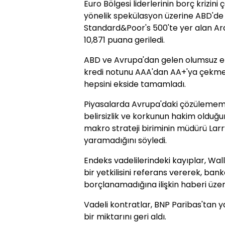
Euro Bölgesi liderlerinin borç krizi
yönelik spekülasyon üzerine ABD'de 
Standard&Poor's 500'te yer alan Aral
10,871 puana geriledi.
ABD ve Avrupa'dan gelen olumsuz ek
kredi notunu AAA'dan AA+'ya çekmesi
hepsini ekside tamamladı.
Piyasalarda Avrupa'daki çözülemem
belirsizlik ve korkunun hakim olduğu
makro strateji biriminin müdürü Larr
yaramadığını söyledi.
Endeks vadelilerindeki kayıplar, Wal
bir yetkilisini referans vererek, ba
borçlanamadığına ilişkin haberi üzeri
Vadeli kontratlar, BNP Paribas'tan 
bir miktarını geri aldı.