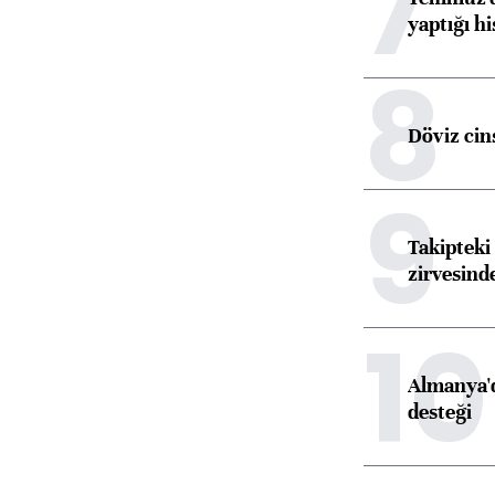
7
yaptığı hi
8
Döviz cins
9
Takipteki 
zirvesind
10
Almanya'd
desteği