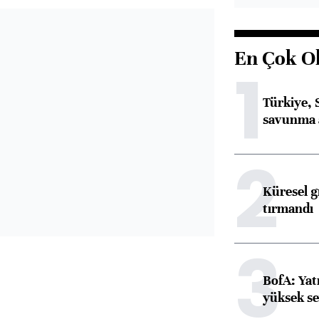
En Çok O
1
Türkiye, 
savunma 
2
Küresel gı
tırmandı
3
BofA: Yatı
yüksek se