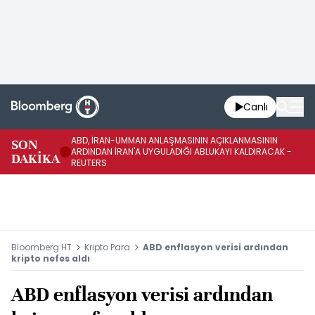
Canlı
ABD, İRAN-UMMAN ANLAŞMASININ AÇIKLANMASININ
AB
SON
ARDINDAN İRAN'A UYGULADIĞI ABLUKAYI KALDIRACAK -
GE
DAKİKA
REUTERS
UY
Bloomberg HT
Kripto Para
ABD enflasyon verisi ardından
kripto nefes aldı
ABD enflasyon verisi ardından