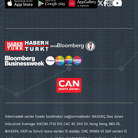
Sitemizdeki veriler Foreks tarafından sağlanmaktadır. NASDAQ, Dow Jones
Industrial Average, SHCOM, FTSE 100, CAC 40, DAX 30, Hang Seng, IBEX 35,
BOVESPA, VİOP ve Tahvil-bono verileri 15 dakika; CME, NYMEX VE S&P verileri 10