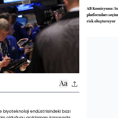
AB Komisyonu: So
platformları seçim
risk oluşturuyor
e biyoteknoloji endüstrisindeki bazı
gin olduğunu açıklaması karşısında