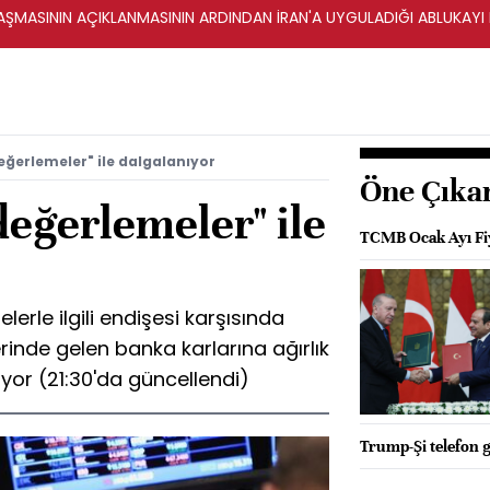
ŞMASININ AÇIKLANMASININ ARDINDAN İRAN'A UYGULADIĞI ABLUKAYI
eğerlemeler" ile dalgalanıyor
Öne Çıka
değerlemeler" ile
TCMB Ocak Ayı Fiy
lerle ilgili endişesi karşısında
erinde gelen banka karlarına ağırlık
liyor (21:30'da güncellendi)
Trump-Şi telefon 