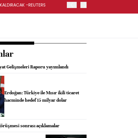
 KALDIRACAK -REUTERS
ABD DIŞİŞLERİ BAKANLIĞI
UYGULANACAK
nlar
at Gelişmeleri Raporu yayımlandı
Erdoğan: Türkiye ile Mısır ikili ticaret
hacminde hedef 15 milyar dolar
görüşmesi sonrası açıklamalar