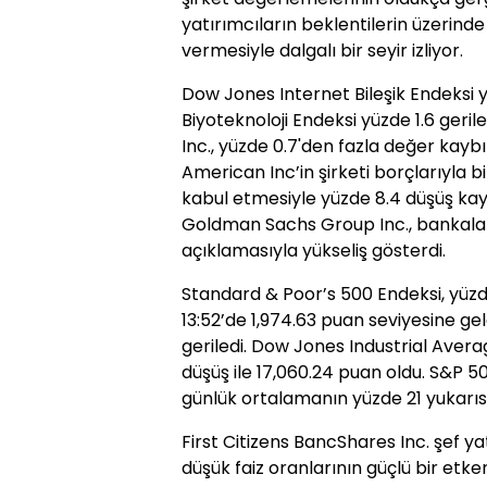
yatırımcıların beklentilerin üzerinde
vermesiyle dalgalı bir seyir izliyor.
Dow Jones Internet Bileşik Endeksi 
Biyoteknoloji Endeksi yüzde 1.6 geri
Inc., yüzde 0.7'den fazla değer kaybın
American Inc’in şirketi borçlarıyla b
kabul etmesiyle yüzde 8.4 düşüş ka
Goldman Sachs Group Inc., bankalar
açıklamasıyla yükseliş gösterdi.
Standard & Poor’s 500 Endeksi, yüzde
13:52’de 1,974.63 puan seviyesine gel
geriledi. Dow Jones Industrial Avera
düşüş ile 17,060.24 puan oldu. S&P 5
günlük ortalamanın yüzde 21 yukarıs
First Citizens BancShares Inc. şef yat
düşük faiz oranlarının güçlü bir e