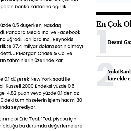
 gelen banka karlarına ağırlık
En Çok O
1
yüzde 0.5 düşerken, Nasdaq
ledi. Pandora Media Inc. ve Facebook
a uğradı. Lorillard Inc., Reynolds
Resmi Ga
irlikte 27.4 milyar dolara satın almayı
ydetti. JPMorgan Chase & Co. ve
2
ın tahminlerin üzerinde kar
VakıfBank
kâr elde e
 0.1 düşerek New York saati ile
di. Russell 2000 Endeksi yüzde 0.8
ge, 4.82 puan veya yüzde 0.1’den az
00'deki tüm hisselerin işlem hacmi 30
ında seyrediyor.
ırımcısı Eric Teal, "Fed, piyasa için
tken olduğu bu durumda değerlemelere