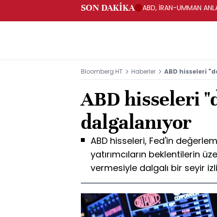
SON DAKİKA
ABD, İRAN-UMMAN ANLA
Bloomberg HT
Haberler
ABD hisseleri "d
ABD hisseleri "
dalgalanıyor
ABD hisseleri, Fed'in değerleme
yatırımcıların beklentilerin üz
vermesiyle dalgalı bir seyir iz