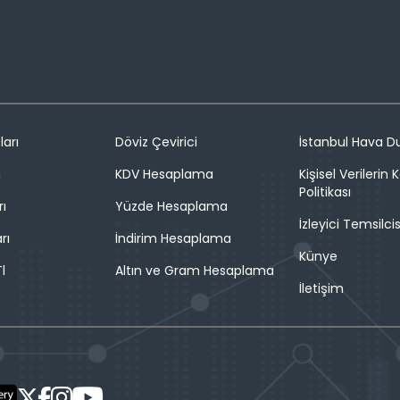
ları
Döviz Çevirici
İstanbul Hava 
n
KDV Hesaplama
Kişisel Verilerin
Politikası
rı
Yüzde Hesaplama
İzleyici Temsilcis
rı
İndirim Hesaplama
Künye
l
Altın ve Gram Hesaplama
İletişim