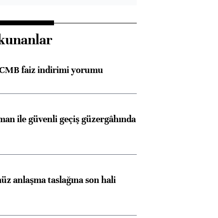
kunanlar
TCMB faiz indirimi yorumu
an ile güvenli geçiş güzergâhında
z anlaşma taslağına son hali