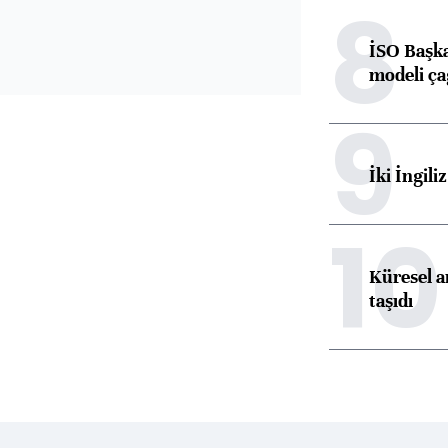
8
İSO Başka
modeli ça
9
İki İngili
10
Küresel ar
taşıdı