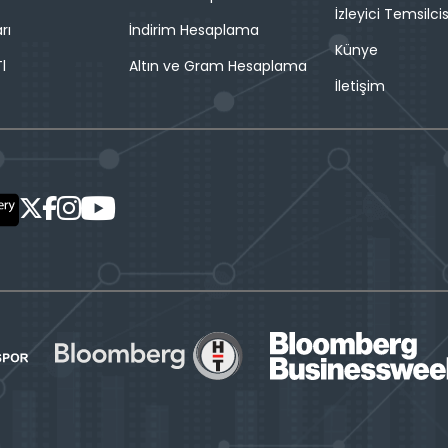
İzleyici Temsilcis
rı
İndirim Hesaplama
Künye
l
Altın ve Gram Hesaplama
İletişim