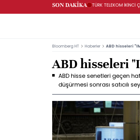
SON DAKİKA
TÜRK TELEKOM İKİNCİ Ç
Bloomberg HT
Haberler
ABD hisseleri "I
ABD hisseleri "
ABD hisse senetleri geçen ha
düşürmesi sonrası satıcılı sey