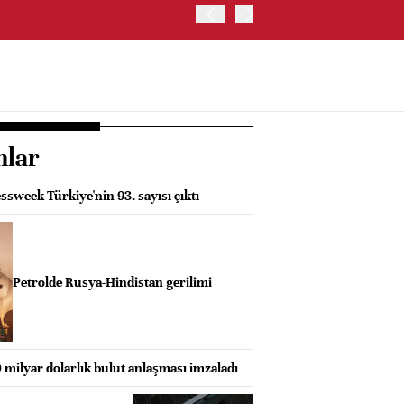
ABD HAZİNE BAKANLIĞI'NIN
nlar
sweek Türkiye'nin 93. sayısı çıktı
Petrolde Rusya-Hindistan gerilimi
0 milyar dolarlık bulut anlaşması imzaladı