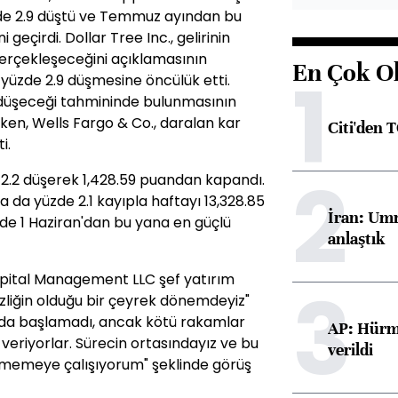
üzde 2.9 düştü ve Temmuz ayından bu
geçirdi. Dollar Tree Inc., gelirinin
 gerçekleşeceğini açıklamasının
En Çok O
1
 yüzde 2.9 düşmesine öncülük etti.
 düşeceği tahmininde bulunmasının
en, Wells Fargo & Co., daralan kar
Citi'den 
i.
2
2.2 düşerek 1,428.59 puandan kapandı.
 da yüzde 2.1 kayıpla haftayı 13,328.85
İran: Umm
de 1 Haziran'dan bu yana en güçlü
anlaştık
apital Management LLC şef yatırım
3
izliğin olduğu bir çeyrek dönemdeyiz"
amda başlamadı, ancak kötü rakamlar
AP: Hürmü
 veriyorlar. Sürecin ortasındayız ve bu
verildi
 girmemeye çalışıyorum" şeklinde görüş