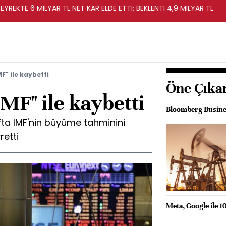
EYREKTE 6 MİLYAR TL NET KAR ELDE ETTİ; BEKLENTİ 4,9 MİLYAR TL
MF" ile kaybetti
Öne Çıka
IMF" ile kaybetti
Bloomberg Busines
fta IMF'nin büyüme tahminini
retti
Meta, Google ile 1