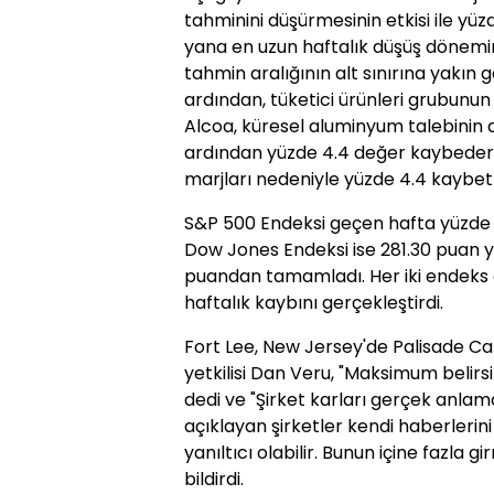
tahminini düşürmesinin etkisi ile y
yana en uzun haftalık düşüş dönemini 
tahmin aralığının alt sınırına yakın
ardından, tüketici ürünleri grubunun
Alcoa, küresel aluminyum talebinin
ardından yüzde 4.4 değer kaybederk
marjları nedeniyle yüzde 4.4 kaybett
S&P 500 Endeksi geçen hafta yüzde 
Dow Jones Endeksi ise 281.30 puan ya
puandan tamamladı. Her iki endeks 
haftalık kaybını gerçekleştirdi.
Fort Lee, New Jersey'de Palisade C
yetkilisi Dan Veru, "Maksimum belirs
dedi ve "Şirket karları gerçek anl
açıklayan şirketler kendi haberlerini
yanıltıcı olabilir. Bunun içine fazla
bildirdi.