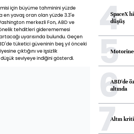
4
omisi için büyüme tahminini yüzde
SpaceX hi
a en yavaş oran olan yüzde 3.3'e
düşüş
Washington merkezli Fon, ABD ve
yönelik tehditleri giderememesi
5
rtacağı uyarısında bulundu. Geçen
D'de tüketici güveninin beş yıl önceki
sine çıktığını ve işsizlik
Motorine 
üşük seviyeye indiğini gösterdi.
6
ABD'de öz
altında
7
Altın krit