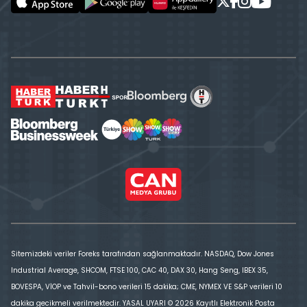
Sitemizdeki veriler Foreks tarafından sağlanmaktadır. NASDAQ, Dow Jones
Industrial Average, SHCOM, FTSE 100, CAC 40, DAX 30, Hang Seng, IBEX 35,
BOVESPA, VİOP ve Tahvil-bono verileri 15 dakika; CME, NYMEX VE S&P verileri 10
dakika gecikmeli verilmektedir. YASAL UYARI © 2026 Kayıtlı Elektronik Posta