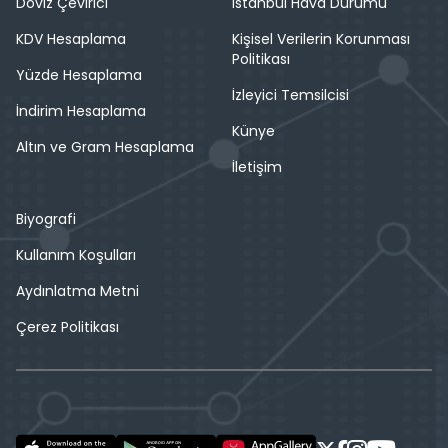
Döviz Çevirici
İstanbul Hava Durumu
KDV Hesaplama
Kişisel Verilerin Korunması
Politikası
Yüzde Hesaplama
İzleyici Temsilcisi
İndirim Hesaplama
Künye
Altın ve Gram Hesaplama
İletişim
Biyografi
Kullanım Koşulları
Aydınlatma Metni
Çerez Politikası