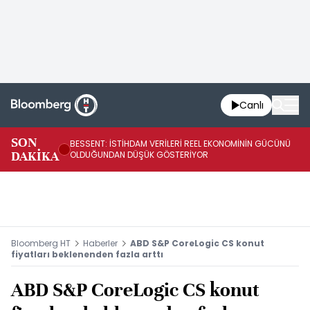
Canlı
AB
SON
BESSENT: İSTİHDAM VERİLERİ REEL EKONOMİNİN GÜCÜNÜ
Fİ
DAKİKA
OLDUĞUNDAN DÜŞÜK GÖSTERİYOR
UY
Bloomberg HT
Haberler
ABD S&P CoreLogic CS konut
fiyatları beklenenden fazla arttı
ABD S&P CoreLogic CS konut