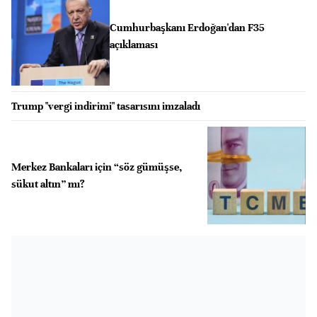
Cumhurbaşkanı Erdoğan'dan F35
açıklaması
Trump "vergi indirimi" tasarısını imzaladı
Merkez Bankaları için “söz gümüşse,
sükut altın” mı?