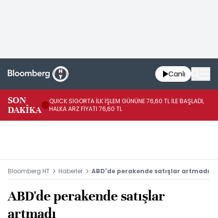
Canlı
SON
QUICK SİGORTA İLK İŞLEM GÜNÜNE 76,60 TL İLE BAŞLADI,
BI
DAKİKA
HALKA ARZ FİYATI 76,60 TL
PU
Bloomberg HT
Haberler
ABD'de perakende satışlar artmadı
ABD'de perakende satışlar
artmadı