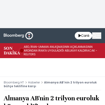
Canlı
ABD, İRAN-UMMAN ANLAŞMASININ AÇIKLANMASININ
AB
SON
ARDINDAN İRAN'A UYGULADIĞI ABLUKAYI KALDIRACAK -
GE
DAKİKA
REUTERS
UY
Bloomberg HT
Haberler
Almanya AB'nin 2 trilyon euroluk
bütçe teklifine karşı
Almanya AB'nin 2 trilyon euroluk