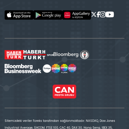
Sitemizdeki veriler Foreks tarafından sağlanmaktadır. NASDAQ, Dow Jones
Industrial Average, SHCOM, FTSE 100, CAC 40, DAX 30, Hang Seng, IBEX 35,