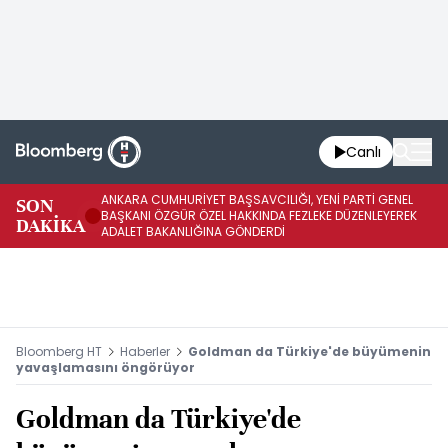
Canlı
ANKARA CUMHURİYET BAŞSAVCILIĞI, YENİ PARTİ GENEL
SON
YE
BAŞKANI ÖZGÜR ÖZEL HAKKINDA FEZLEKE DÜZENLEYEREK
DAKİKA
HA
ADALET BAKANLIĞINA GÖNDERDİ
Bloomberg HT
Haberler
Goldman da Türkiye'de büyümenin
yavaşlamasını öngörüyor
Goldman da Türkiye'de