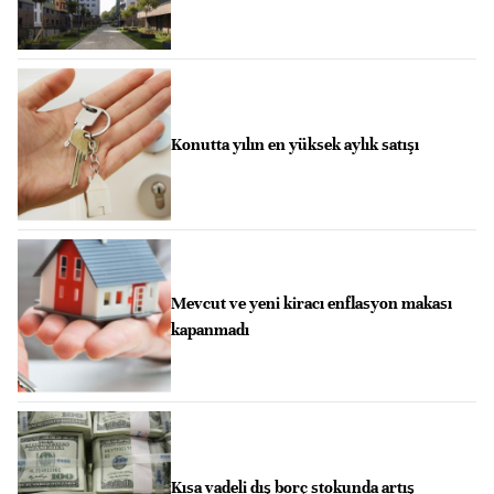
Konutta yılın en yüksek aylık satışı
Mevcut ve yeni kiracı enflasyon makası
kapanmadı
Kısa vadeli dış borç stokunda artış