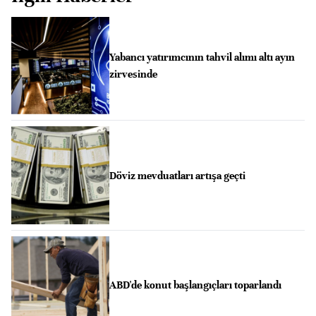
Yabancı yatırımcının tahvil alımı altı ayın
zirvesinde
Döviz mevduatları artışa geçti
ABD'de konut başlangıçları toparlandı