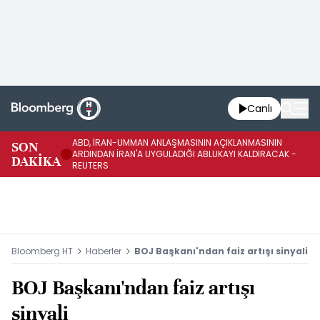
Canlı
ABD, İRAN-UMMAN ANLAŞMASININ AÇIKLANMASININ
AB
SON
ARDINDAN İRAN'A UYGULADIĞI ABLUKAYI KALDIRACAK -
GE
DAKİKA
REUTERS
UY
Bloomberg HT
Haberler
BOJ Başkanı'ndan faiz artışı sinyali
BOJ Başkanı'ndan faiz artışı
sinyali