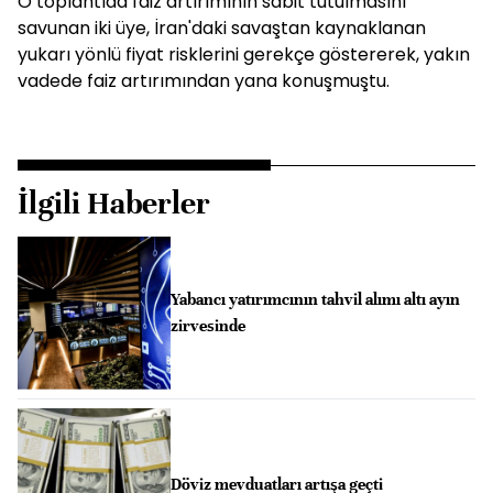
O toplantıda faiz artırımının sabit tutulmasını
savunan iki üye, İran'daki savaştan kaynaklanan
yukarı yönlü fiyat risklerini gerekçe göstererek, yakın
vadede faiz artırımından yana konuşmuştu.
İlgili Haberler
Yabancı yatırımcının tahvil alımı altı ayın
zirvesinde
Döviz mevduatları artışa geçti