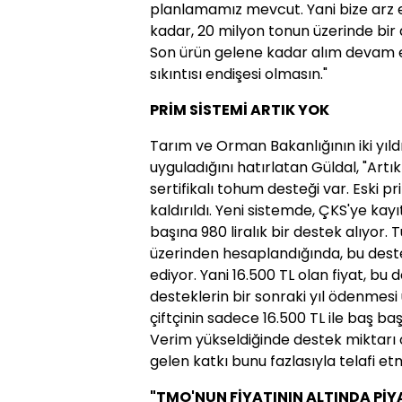
planlamamız mevcut
. Yani bize arz
kadar,
20 milyon tonun üzerinde bir
Son ürün gelene kadar alım devam e
sıkıntısı endişesi olmasın
."
PRİM SİSTEMİ ARTIK YOK
Tarım ve Orman Bakanlığının iki yıl
uyguladığını hatırlatan Güldal, "Artı
sertifikalı tohum desteği var. Eski p
kaldırıldı. Yeni sistemde, ÇKS'ye kayıt
başına 980 liralık bir destek alıyor
üzerinden hesaplandığında, bu deste
ediyor. Yani 16.500 TL olan fiyat, bu d
desteklerin bir sonraki yıl ödenme
çiftçinin sadece 16.500 TL ile baş b
Verim yükseldiğinde destek miktarı
gelen katkı bunu fazlasıyla telafi et
"TMO'NUN FİYATININ ALTINDA Pİ