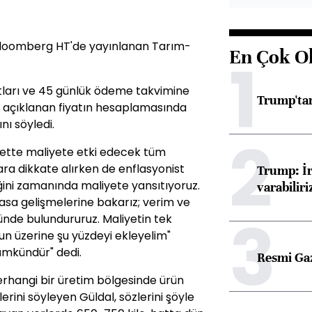
loomberg HT'de yayınlanan Tarım-
En Çok O
1
tları ve 45 günlük ödeme takvimine
Trump'tan
l, açıklanan fiyatın hesaplamasında
nı söyledi.
2
bette maliyete etki edecek tüm
ara dikkate alırken de
enflasyonist
Trump: İr
ğini zamanında maliyete yansıtıyoruz.
varabiliri
iyasa gelişmelerine bakarız; verim ve
3
nünde bulundururuz
.
Maliyetin tek
unun üzerine şu yüzdeyi ekleyelim"
mkündür" dedi.
Resmi Ga
erhangi bir üretim bölgesinde ürün
rini söyleyen Güldal, sözlerini şöyle