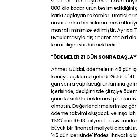
sürdürdü: "Hatta şu anda hasat başl
800 kilo kadar ürün teslim edildiğin
katkı sağlayan rakamlar. Üreticileri
unsurlardan biri sulama masraflarıy
masrafı minimize edilmiştir. Ayrıca T
uygulamasıyla dış ticaret tedbiri ala
kararlılığını sürdürmektedir."
"ÖDEMELER 21 GÜN SONRA BAŞLA
Ahmet Güldal, ödemelerin 45 gün içe
konuya açıklama getirdi. Güldal, "
45 
gün sonra yapılacağı anlamına gel
içerisinde, dediğimizde çiftçiye ödeme
günü kesinlikle beklemeyi planlamı
olmasın
. Değerlendirmelerimize göre
ödeme takvimi oluşacak ve inşallah
TMO'nun 10-13 milyon ton civarında
büyük bir finansal maliyeti olacaktır
'45 gün içerisinde' ifadesi ihtiyatlı