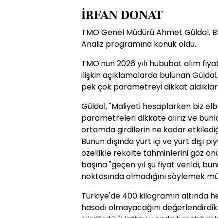
İRFAN DONAT
TMO Genel Müdürü Ahmet Güldal, B
Analiz programına konuk oldu.
TMO'nun 2026 yılı hububat alım fiya
ilişkin açıklamalarda bulunan Gülda
pek çok parametreyi dikkat aldıkları
Güldal, "
Maliyeti hesaplarken biz el
parametreleri dikkate alırız ve bunl
ortamda girdilerin ne kadar etkiledi
Bunun dışında yurt içi ve yurt dışı p
özellikle rekolte tahminlerini göz ö
başına "geçen yıl şu fiyat verildi, b
noktasında olmadığını söylemek mü
Türkiye'de 400 kilogramın altında h
hasadı olmayacağını değerlendirdikle