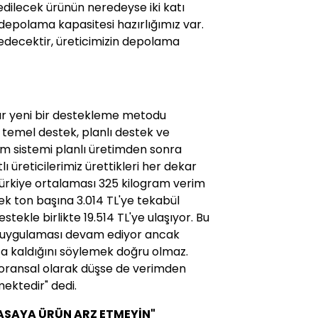
 edilecek ürünün neredeyse iki katı
 depolama kapasitesi hazırlığımız var
.
decektir, üreticimizin depolama
dır yeni bir destekleme metodu
k temel destek, planlı destek ve
rim sistemi planlı üretimden sonra
lı üreticilerimiz ürettikleri her dekar
. Türkiye ortalaması 325 kilogram verim
k ton başına 3.014 TL'ye tekabül
estekle birlikte 19.514 TL'ye ulaşıyor. Bu
si uygulaması devam ediyor ancak
aşa kaldığını söylemek doğru olmaz.
 oransal olarak düşse de verimden
mektedir" dedi.
YASAYA ÜRÜN ARZ ETMEYİN"