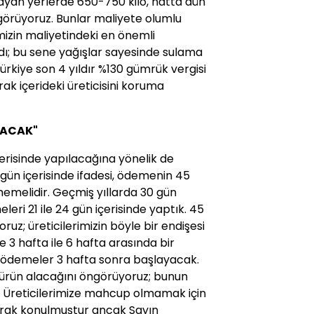
ayan yerlerde 650-750 kilo, hatta dün
i görüyoruz. Bunlar maliyete olumlu
mizin maliyetindeki en önemli
dı; bu sene yağışlar sayesinde sulama
ürkiye son 4 yıldır %130 gümrük vergisi
rak içerideki üreticisini koruma
YACAK"
risinde yapılacağına yönelik de
gün içerisinde ifadesi, ödemenin 45
memelidir
. Geçmiş yıllarda 30 gün
leri 21 ile 24 gün içerisinde yaptık.
45
yoruz
; üreticilerimizin böyle bir endişesi
 3 hafta ile 6 hafta arasında bir
ödemeler 3 hafta sonra başlayacak
.
 ürün alacağını öngörüyoruz; bunun
. Üreticilerimize mahcup olmamak için
 olarak konulmuştur ancak Sayın