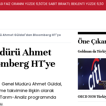
I FAİZ ORANINI YÜZDE 6,50'DE SABİT BIRAKTI; BEKLENTİ YÜZDE 6,50
ü Ahmet Güldal'dan Bloomberg HT'ye
Öne Çıka
dürü Ahmet
Goldman da Türki
omberg HT'ye
O) Genel Müdürü Ahmet Güldal,
me takvimine ilişkin olarak
 Tarım-Analiz programında
OECD 2026 Türkiy
u.