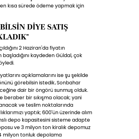
 en kısa sürede ödeme yapmak için
İLSİN DİYE SATIŞ
KLADIK"
ıldığını 2 Haziran'da fiyatın
in başladığını kaydeden Güldal, ç
ok
yledi.
fiyatlarını açıklamalarını ise şu şekilde
önünü görebilsin istedik
.
Sonbahar
ceğine dair bir öngörü sunmuş olduk
.
e beraber bir sıkışma olacak; yani
lanacak ve teslim noktalarında
lıklarımızı yaptık;
600'ün üzerinde alım
sanslı depo kapasitesini sisteme adapte
eposu ve 3 milyon ton kiralık depomuz
-4 milyon tonluk depolama