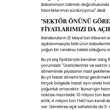
Bakanımızın talimatı doğrultusunda
hazırlıklarımızı sürdürüyoruz" dedi.
"SEKTÖR ÖNÜNÜ GÖREB
FİYATLARIMIZI DA AÇI
Randevuların 21 Mayıs'tan itibaren aç
açıklanmasıyla fiziki ürün kabullerin
yoğun bir randevu talebi olduğunu sö
Bu yıl alış fiyatlarıyla beraber satış 
yorumladı: "Ü
reticilerimiz ve sektör 
döneminde piyasanın nasıl şekillene
Bu yıl hasat dönemi biraz gecikmekl
birçok bölgede hasat aynı anda hız
yoğunluk artacaktır
.
Bunun için hazır
noktası hazırladık
. 10 milyon ton li
ettik, 4 milyon ton TMO'nun kendi d
var
. Gerekirse açık sahalarda da 3