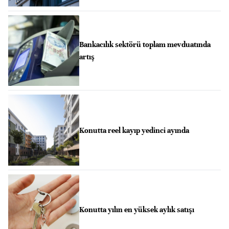
Bankacılık sektörü toplam mevduatında
artış
Konutta reel kayıp yedinci ayında
Konutta yılın en yüksek aylık satışı