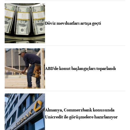
Döviz mevduatları artışa geçti
ABD'de konut başlangıçları toparlandı
Almanya, Commerzbank konusunda
Unicredit ile görüşmelere hazırlanıyor