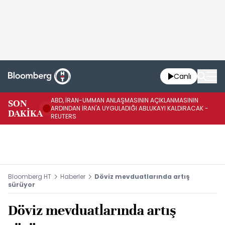
Canlı
ABD, İRAN-UMMAN ANLAŞMASININ AÇIKLANMASININ
AB
SON
ARDINDAN İRAN'A UYGULADIĞI ABLUKAYI KALDIRACAK -
GE
DAKİKA
REUTERS
UY
Bloomberg HT
Haberler
Döviz mevduatlarında artış
sürüyor
Döviz mevduatlarında artış