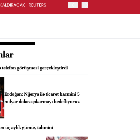
 KALDIRACAK -REUTERS
ABD DIŞİŞLERİ BAKANLIĞI
UYGULANACAK
nlar
 telefon görüşmesi gerçekleştirdi
Erdoğan: Nijerya ile ticaret hacmini 5
milyar dolara çıkarmayı hedefliyoruz
ken üç aylık gümüş tahmini