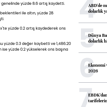
4
l genelinde yüzde 8.6 artış kaydetti.
ABD'de ma
dolarlık y
beklentileri ile altın, yüzde 28
ti.
5
x'te yüzde 0.2 artış kaydederek ons
Dünya Ban
dolarlık h
su yüzde 0.3 değer kaybetti ve 1,486.20
um ise yüzde 0.2 yükselerek ons başına
6
Ekonomi v
2026
7
EBDK'dan 
tarifeleri