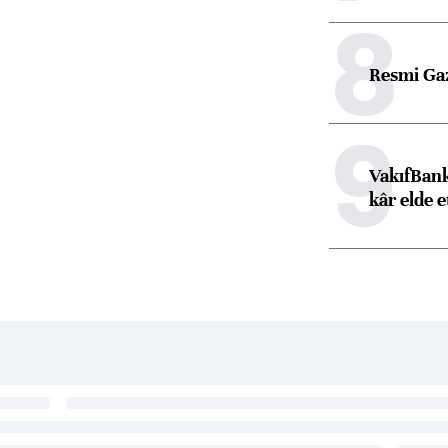
8
Resmi Ga
9
VakıfBank
kâr elde e