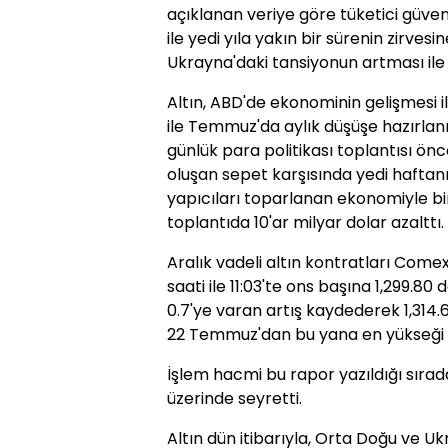
açıklanan veriye göre tüketici güven
ile yedi yıla yakın bir sürenin zirves
Ukrayna'daki tansiyonun artması ile 
Altın, ABD'de ekonominin gelişmesi il
ile Temmuz'da aylık düşüşe hazırlanı
günlük para politikası toplantısı ön
oluşan sepet karşısında yedi haftanı
yapıcıları toparlanan ekonomiyle birl
toplantıda 10'ar milyar dolar azalttı.
Aralık vadeli altın kontratları Come
saati ile 11:03'te ons başına 1,299.80
0.7'ye varan artış kaydederek 1,314.6
22 Temmuz'dan bu yana en yükseği 
İşlem hacmi bu rapor yazıldığı sırad
üzerinde seyretti.
Altın dün itibarıyla, Orta Doğu ve Uk