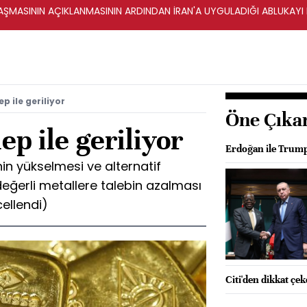
ŞMASININ AÇIKLANMASININ ARDINDAN İRAN'A UYGULADIĞI ABLUKAYI
ep ile geriliyor
Öne Çıka
lep ile geriliyor
Erdoğan ile Trump
nin yükselmesi ve alternatif
değerli metallere talebin azalması
cellendi)
Citi'den dikkat çe