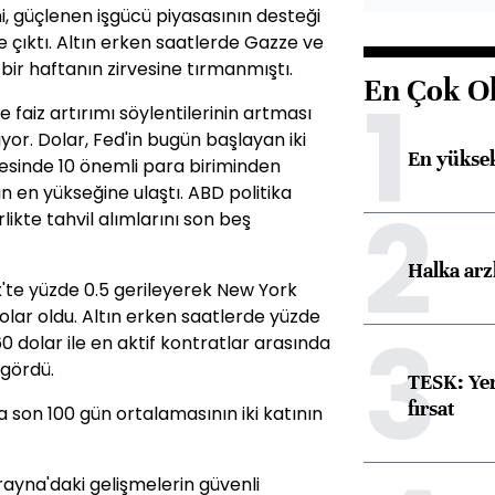
i, güçlenen işgücü piyasasının desteği
ine çıktı. Altın erken saatlerde Gazze ve
bir haftanın zirvesine tırmanmıştı.
En Çok O
1
e faiz artırımı söylentilerinin artması
yor. Dolar, Fed'in bugün başlayan iki
En yüksek
cesinde 10 önemli para biriminden
n en yükseğine ulaştı. ABD politika
2
ikte tahvil alımlarını son beş
Halka arz
x'te yüzde 0.5 gerileyerek New York
 dolar oldu. Altın erken saatlerde yüzde
3
0 dolar ile en aktif kontratlar arasında
gördü.
TESK: Yen
fırsat
a son 100 gün ortalamasının iki katının
rayna'daki gelişmelerin güvenli