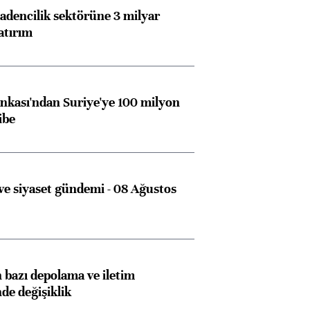
dencilik sektörüne 3 milyar
atırım
kası'ndan Suriye'ye 100 milyon
ibe
e siyaset gündemi - 08 Ağustos
bazı depolama ve iletim
nde değişiklik