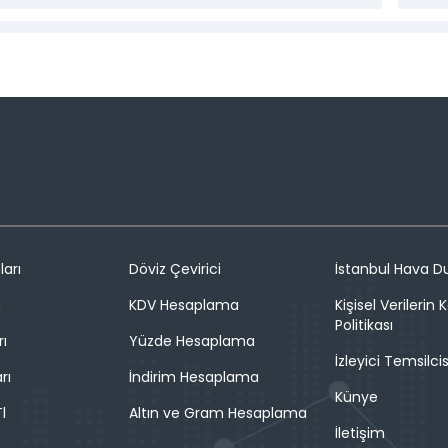
ları
Döviz Çevirici
İstanbul Hava 
n
KDV Hesaplama
Kişisel Verilerin
Politikası
rı
Yüzde Hesaplama
İzleyici Temsilcis
rı
İndirim Hesaplama
Künye
l
Altın ve Gram Hesaplama
İletişim