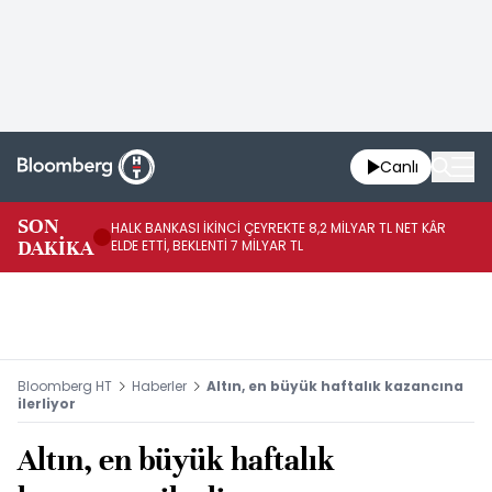
Canlı
SON
HALK BANKASI İKİNCİ ÇEYREKTE 8,2 MİLYAR TL NET KÂR
İŞ
DAKİKA
ELDE ETTİ, BEKLENTİ 7 MİLYAR TL
MÜ
Bloomberg HT
Haberler
Altın, en büyük haftalık kazancına
ilerliyor
Altın, en büyük haftalık